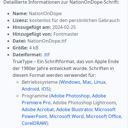
Detaillierte Informationen zur NationOnDope-Schrift:
Name:
NationOnDope
Lizenz:
kostenlos für den persönlichen Gebrauch
Hinzugefügt am:
2024-02-25
Hinzugefügt von:
Fontmaster
Datei:
NationOnDope.ttf
Größe:
4 kB
Dateiformat:
.ttf
TrueType – Ein Schriftformat, das von Apple Ende
der 1980er Jahre entwickelt wurde. Schriften in
diesem Format werden verwendet für:
Betriebssysteme (
Windows
,
Mac
,
Linux
,
Android
,
iOS
);
Programme (
Adobe Photoshop
,
Adobe
Premiere Pro
, Adobe Photoshop Lightroom,
Adobe Acrobat
,
Adobe Illustrator
,
Microsoft
PowerPoint
,
Microsoft Word
,
Microsoft Office
,
CorelDRAW
);