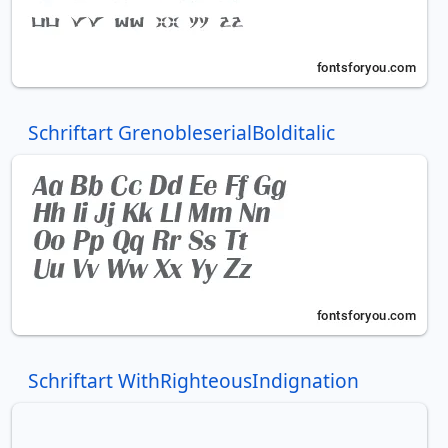
Schriftart GrenobleserialBolditalic
Schriftart WithRighteousIndignation