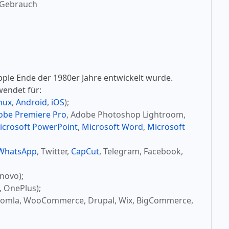
 Gebrauch
pple Ende der 1980er Jahre entwickelt wurde.
wendet für:
nux
,
Android
,
iOS
);
obe Premiere Pro
, Adobe Photoshop Lightroom,
icrosoft PowerPoint
,
Microsoft Word
,
Microsoft
WhatsApp
, Twitter,
CapCut
, Telegram, Facebook,
novo);
, OnePlus);
oomla, WooCommerce, Drupal, Wix, BigCommerce,