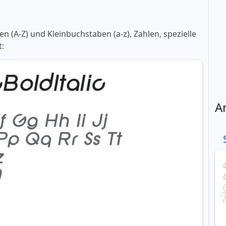
 (A-Z) und Kleinbuchstaben (a-z), Zahlen, spezielle
t:
A