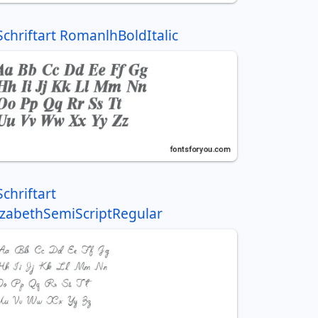
Schriftart RomanlhBoldItalic
Schriftart
izabethSemiScriptRegular