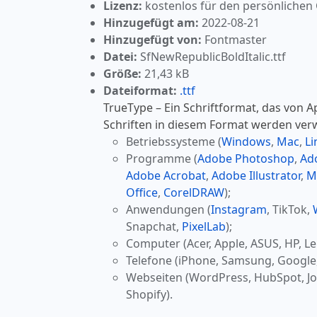
Lizenz:
kostenlos für den persönlichen
Hinzugefügt am:
2022-08-21
Hinzugefügt von:
Fontmaster
Datei:
SfNewRepublicBoldItalic.ttf
Größe:
21,43 kB
Dateiformat:
.ttf
TrueType – Ein Schriftformat, das von A
Schriften in diesem Format werden ver
Betriebssysteme (
Windows
,
Mac
,
Li
Programme (
Adobe Photoshop
,
Ad
Adobe Acrobat
,
Adobe Illustrator
,
M
Office
,
CorelDRAW
);
Anwendungen (
Instagram
, TikTok,
Snapchat,
PixelLab
);
Computer (Acer, Apple, ASUS, HP, Le
Telefone (iPhone, Samsung, Google
Webseiten (WordPress, HubSpot, J
Shopify).