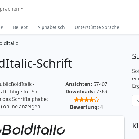
prachen
OP
Beliebt
Alphabetisch
Unterstützte Sprache
ldItalic
S
talic-Schrift
So
ei
licBoldItalic-
Ansichten:
57407
Er
 Richtige für Sie.
Downloads:
7369
 das Schriftalphabet
 online anzeigen.
Bewertung:
4
K