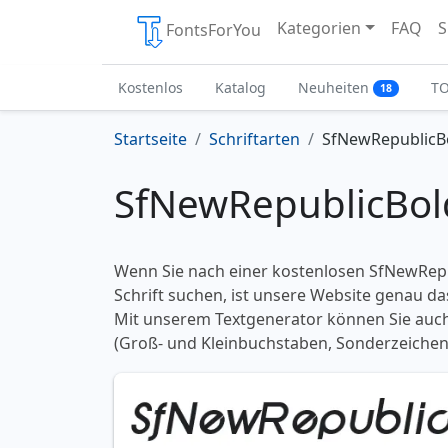
Kategorien
FAQ
S
FontsForYou
Kostenlos
Katalog
Neuheiten
T
18
Startseite
Schriftarten
SfNewRepublicBo
SfNewRepublicBoldI
Wenn Sie nach einer kostenlosen SfNewRepub
Schrift suchen, ist unsere Website genau das
Mit unserem Textgenerator können Sie auch
(Groß- und Kleinbuchstaben, Sonderzeichen)