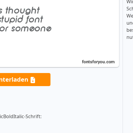
Wi
Sc
We
un
be
nu
nterladen
BoldItalic-Schrift: