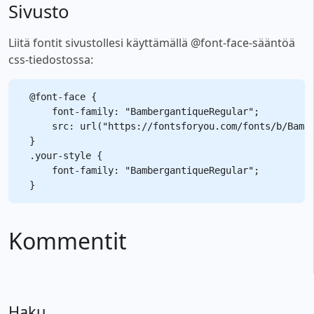
Sivusto
Liitä fontit sivustollesi käyttämällä @font-face-sääntöä
css-tiedostossa:
@font-face {

    font-family: "BambergantiqueRegular";

    src: url("https://fontsforyou.com/fonts/b/Bambe
}

.your-style {

    font-family: "BambergantiqueRegular";

Kommentit
Haku