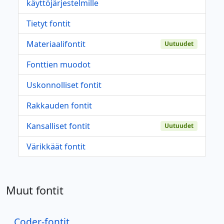
käyttöjärjestelmille
Tietyt fontit
Materiaalifontit
Uutuudet
Fonttien muodot
Uskonnolliset fontit
Rakkauden fontit
Kansalliset fontit
Uutuudet
Värikkäät fontit
Muut fontit
Coder-fontit