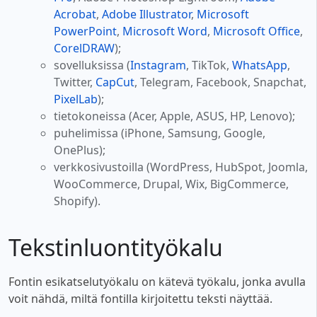
Acrobat
,
Adobe Illustrator
,
Microsoft
PowerPoint
,
Microsoft Word
,
Microsoft Office
,
CorelDRAW
);
sovelluksissa (
Instagram
, TikTok,
WhatsApp
,
Twitter,
CapCut
, Telegram, Facebook, Snapchat,
PixelLab
);
tietokoneissa (Acer, Apple, ASUS, HP, Lenovo);
puhelimissa (iPhone, Samsung, Google,
OnePlus);
verkkosivustoilla (WordPress, HubSpot, Joomla,
WooCommerce, Drupal, Wix, BigCommerce,
Shopify).
Tekstinluontityökalu
Fontin esikatselutyökalu on kätevä työkalu, jonka avulla
voit nähdä, miltä fontilla kirjoitettu teksti näyttää.