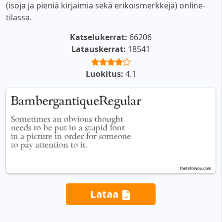
(isoja ja pieniä kirjaimia sekä erikoismerkkejä) online-
tilassa.
Katselukerrat:
66206
Latauskerrat:
18541
Luokitus:
4.1
Lataa