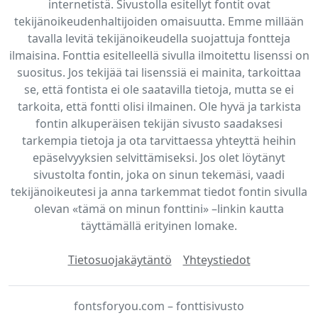
internetistä. Sivustolla esitellyt fontit ovat
tekijänoikeudenhaltijoiden omaisuutta. Emme millään
tavalla levitä tekijänoikeudella suojattuja fontteja
ilmaisina. Fonttia esitelleellä sivulla ilmoitettu lisenssi on
suositus. Jos tekijää tai lisenssiä ei mainita, tarkoittaa
se, että fontista ei ole saatavilla tietoja, mutta se ei
tarkoita, että fontti olisi ilmainen. Ole hyvä ja tarkista
fontin alkuperäisen tekijän sivusto saadaksesi
tarkempia tietoja ja ota tarvittaessa yhteyttä heihin
epäselvyyksien selvittämiseksi. Jos olet löytänyt
sivustolta fontin, joka on sinun tekemäsi, vaadi
tekijänoikeutesi ja anna tarkemmat tiedot fontin sivulla
olevan «tämä on minun fonttini» –linkin kautta
täyttämällä erityinen lomake.
Tietosuojakäytäntö
Yhteystiedot
fontsforyou.com – fonttisivusto