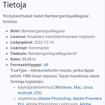
Tietoja
Yksityiskohtaiset tiedot BambergantiqueRegular-
fontista:
Nimi:
BambergantiqueRegular
Lisenssi:
ilmaiseksi henkilökohtaiseen käyttöön
Lisäyspäivä:
2022-12-14
Lisännyt:
Fontmaster
Tiedosto:
BambergantiqueRegular.ttf
Koko:
89,68 kt
Formaattityyppi:
.ttf
TrueType – tietokonefontin muoto, jonka Apple
kehitti 1980-luvun lopussa. Tässä muodossa olevia
fontteja käytetään:
käyttöjärjestelmissä (
Windows
,
Mac
,
Linux
,
Android
,
iOS
);
ohjelmissa (
Adobe Photoshop
,
Adobe Premiere
Pro
, Adobe Photoshop Lightroom,
Adobe