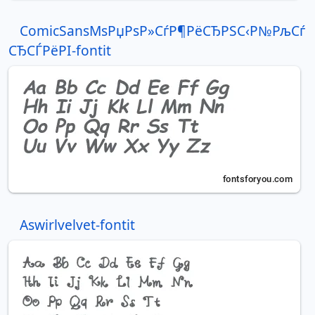
ComicSansMsРџРѕР»СѓР¶РёСЂРЅС‹Р№РљСѓ
СЂСЃРёРІ-fontit
Aswirlvelvet-fontit