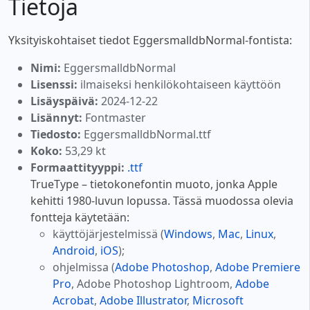
Tietoja
Yksityiskohtaiset tiedot EggersmalldbNormal-fontista:
Nimi:
EggersmalldbNormal
Lisenssi:
ilmaiseksi henkilökohtaiseen käyttöön
Lisäyspäivä:
2024-12-22
Lisännyt:
Fontmaster
Tiedosto:
EggersmalldbNormal.ttf
Koko:
53,29 kt
Formaattityyppi:
.ttf
TrueType – tietokonefontin muoto, jonka Apple
kehitti 1980-luvun lopussa. Tässä muodossa olevia
fontteja käytetään:
käyttöjärjestelmissä (
Windows
,
Mac
,
Linux
,
Android
,
iOS
);
ohjelmissa (
Adobe Photoshop
,
Adobe Premiere
Pro
, Adobe Photoshop Lightroom,
Adobe
Acrobat
,
Adobe Illustrator
,
Microsoft