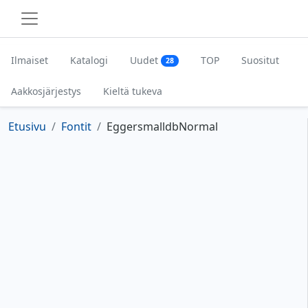
Ilmaiset
Katalogi
Uudet
TOP
Suositut
28
Aakkosjärjestys
Kieltä tukeva
Etusivu
Fontit
EggersmalldbNormal