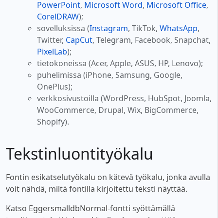
PowerPoint
,
Microsoft Word
,
Microsoft Office
,
CorelDRAW
);
sovelluksissa (
Instagram
, TikTok,
WhatsApp
,
Twitter,
CapCut
, Telegram, Facebook, Snapchat,
PixelLab
);
tietokoneissa (Acer, Apple, ASUS, HP, Lenovo);
puhelimissa (iPhone, Samsung, Google,
OnePlus);
verkkosivustoilla (WordPress, HubSpot, Joomla,
WooCommerce, Drupal, Wix, BigCommerce,
Shopify).
Tekstinluontityökalu
Fontin esikatselutyökalu on kätevä työkalu, jonka avulla
voit nähdä, miltä fontilla kirjoitettu teksti näyttää.
Katso EggersmalldbNormal-fontti syöttämällä