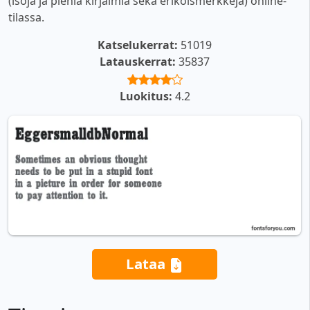
(isoja ja pieniä kirjaimia sekä erikoismerkkejä) online-
tilassa.
Katselukerrat:
51019
Latauskerrat:
35837
Luokitus:
4.2
Lataa