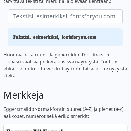
tarvittava teksti tai merkit alla olevaan kenttään.:
Tekstisi, esimerkiksi, fontsforyou.com
Huomaa, että ruudulla generoidun fonttitekstin
ulkoasu saattaa poiketa kuvissa näytetystä. Fontti ei
ehkä ole optimoitu verkkokäyttöön tai se ei tue nykyistä
kieltä.
Merkkejä
EggersmalldbNormal-fontin suuret (A-Z) ja pienet (a-z)
aakkoset, numerot sekä erikoismerkit: