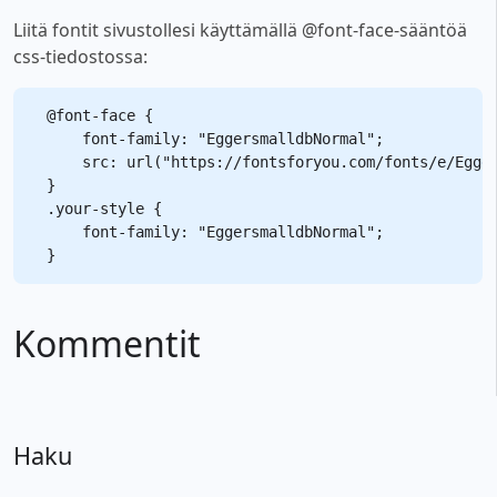
Liitä fontit sivustollesi käyttämällä @font-face-sääntöä
css-tiedostossa:
@font-face {

    font-family: "EggersmalldbNormal";

    src: url("https://fontsforyou.com/fonts/e/Egger
}

.your-style {

    font-family: "EggersmalldbNormal";

Kommentit
Haku