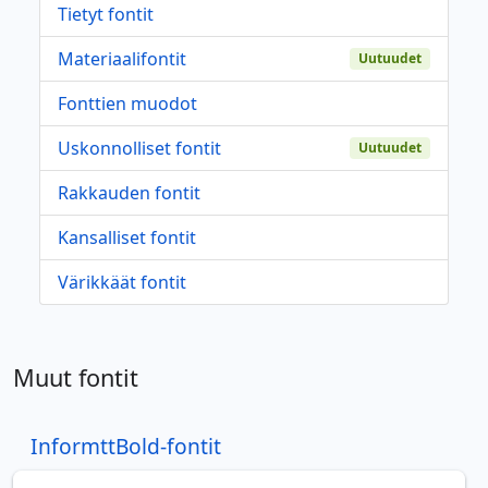
Tietyt fontit
Materiaalifontit
Uutuudet
Fonttien muodot
Uskonnolliset fontit
Uutuudet
Rakkauden fontit
Kansalliset fontit
Värikkäät fontit
Muut fontit
InformttBold-fontit