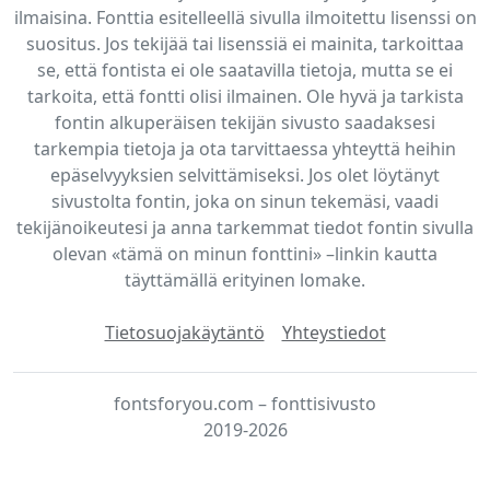
ilmaisina. Fonttia esitelleellä sivulla ilmoitettu lisenssi on
suositus. Jos tekijää tai lisenssiä ei mainita, tarkoittaa
se, että fontista ei ole saatavilla tietoja, mutta se ei
tarkoita, että fontti olisi ilmainen. Ole hyvä ja tarkista
fontin alkuperäisen tekijän sivusto saadaksesi
tarkempia tietoja ja ota tarvittaessa yhteyttä heihin
epäselvyyksien selvittämiseksi. Jos olet löytänyt
sivustolta fontin, joka on sinun tekemäsi, vaadi
tekijänoikeutesi ja anna tarkemmat tiedot fontin sivulla
olevan «tämä on minun fonttini» –linkin kautta
täyttämällä erityinen lomake.
Tietosuojakäytäntö
Yhteystiedot
fontsforyou.com – fonttisivusto
2019-2026