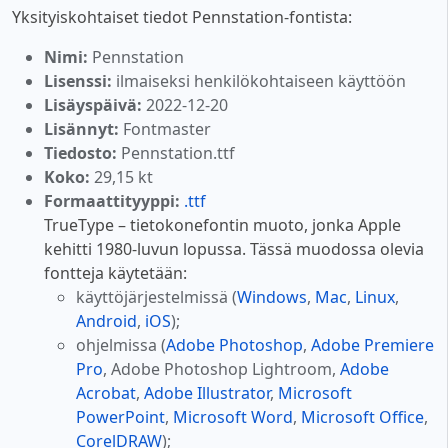
Yksityiskohtaiset tiedot Pennstation-fontista:
Nimi:
Pennstation
Lisenssi:
ilmaiseksi henkilökohtaiseen käyttöön
Lisäyspäivä:
2022-12-20
Lisännyt:
Fontmaster
Tiedosto:
Pennstation.ttf
Koko:
29,15 kt
Formaattityyppi:
.ttf
TrueType – tietokonefontin muoto, jonka Apple
kehitti 1980-luvun lopussa. Tässä muodossa olevia
fontteja käytetään:
käyttöjärjestelmissä (
Windows
,
Mac
,
Linux
,
Android
,
iOS
);
ohjelmissa (
Adobe Photoshop
,
Adobe Premiere
Pro
, Adobe Photoshop Lightroom,
Adobe
Acrobat
,
Adobe Illustrator
,
Microsoft
PowerPoint
,
Microsoft Word
,
Microsoft Office
,
CorelDRAW
);