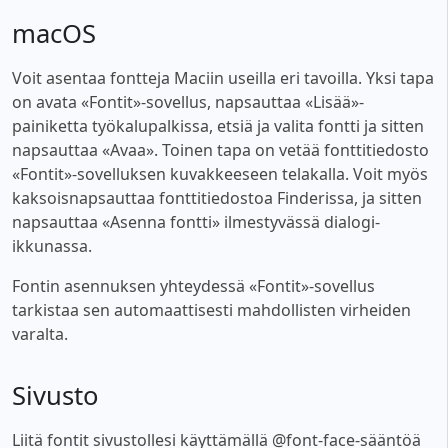
macOS
Voit asentaa fontteja Maciin useilla eri tavoilla. Yksi tapa
on avata «Fontit»-sovellus, napsauttaa «Lisää»-
painiketta työkalupalkissa, etsiä ja valita fontti ja sitten
napsauttaa «Avaa». Toinen tapa on vetää fonttitiedosto
«Fontit»-sovelluksen kuvakkeeseen telakalla. Voit myös
kaksoisnapsauttaa fonttitiedostoa Finderissa, ja sitten
napsauttaa «Asenna fontti» ilmestyvässä dialogi-
ikkunassa.
Fontin asennuksen yhteydessä «Fontit»-sovellus
tarkistaa sen automaattisesti mahdollisten virheiden
varalta.
Sivusto
Liitä fontit sivustollesi käyttämällä @font-face-sääntöä