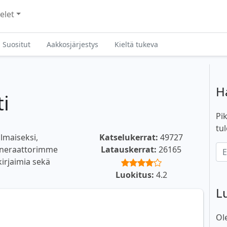
elet
Suositut
Aakkosjärjestys
Kieltä tukeva
H
i
Pik
tul
ilmaiseksi,
Katselukerrat:
49727
generaattorimme
Latauskerrat:
26165
 kirjaimia sekä
Luokitus:
4.2
L
Ol