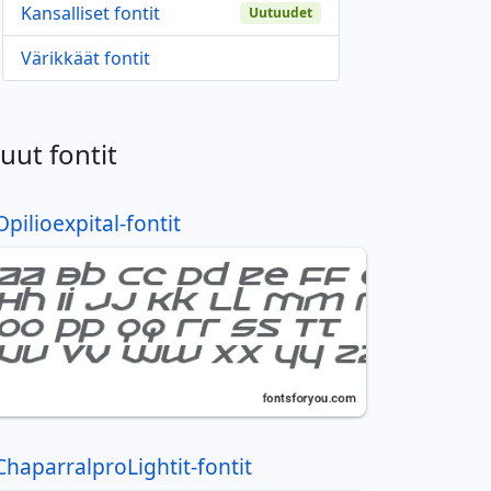
Kansalliset fontit
Uutuudet
Värikkäät fontit
uut fontit
Opilioexpital-fontit
ChaparralproLightit-fontit