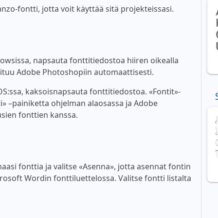
o-fontti, jotta voit käyttää sitä projekteissasi.
wsissa, napsauta fonttitiedostoa hiiren oikealla
ioituu Adobe Photoshopiin automaattisesti.
:ssa, kaksoisnapsauta fonttitiedostoa. «Fontit»-
i» –painiketta ohjelman alaosassa ja Adobe
sien fonttien kanssa.
asi fonttia ja valitse «Asenna», jotta asennat fontin
soft Wordin fonttiluettelossa. Valitse fontti listalta