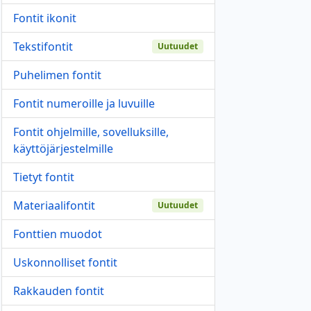
Fontit ikonit
Tekstifontit
Uutuudet
Puhelimen fontit
Fontit numeroille ja luvuille
Fontit ohjelmille, sovelluksille,
käyttöjärjestelmille
Tietyt fontit
Materiaalifontit
Uutuudet
Fonttien muodot
Uskonnolliset fontit
Rakkauden fontit