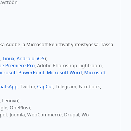
käyttöön
 Adobe ja Microsoft kehittivät yhteistyössä. Tässä
c
,
Linux
,
Android
,
iOS
);
e Premiere Pro
, Adobe Photoshop Lightroom,
icrosoft PowerPoint
,
Microsoft Word
,
Microsoft
hatsApp
, Twitter,
CapCut
, Telegram, Facebook,
, Lenovo);
gle, OnePlus);
Spot, Joomla, WooCommerce, Drupal, Wix,