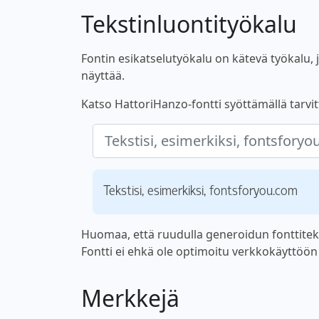
Tekstinluontityökalu
Fontin esikatselutyökalu on kätevä työkalu, jo
näyttää.
Katso HattoriHanzo-fontti syöttämällä tarvitt
Tekstisi, esimerkiksi, fontsforyou.com
Huomaa, että ruudulla generoidun fonttiteks
Fontti ei ehkä ole optimoitu verkkokäyttöön ta
Merkkejä