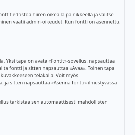
titiedostoa hiiren oikealla painikkeella ja valitse
inen vaatii admin-oikeudet. Kun fontti on asennettu,
lla. Yksi tapa on avata «Fontit»-sovellus, napsauttaa
alita fontti ja sitten napsauttaa «Avaa». Toinen tapa
n kuvakkeeseen telakalla. Voit myös
a, ja sitten napsauttaa «Asenna fontti» ilmestyvässä
lus tarkistaa sen automaattisesti mahdollisten