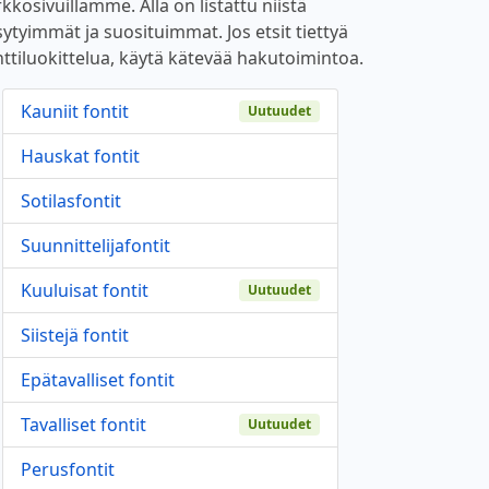
kkosivuillamme. Alla on listattu niistä
sytyimmät ja suosituimmat. Jos etsit tiettyä
nttiluokittelua, käytä kätevää hakutoimintoa.
Kauniit fontit
Uutuudet
Hauskat fontit
Sotilasfontit
Suunnittelijafontit
Kuuluisat fontit
Uutuudet
Siistejä fontit
Epätavalliset fontit
Tavalliset fontit
Uutuudet
Perusfontit