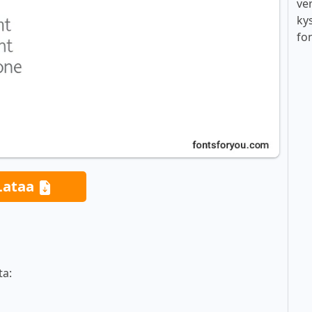
ver
ky
fo
Lataa
ta: