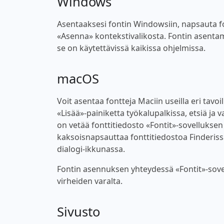
Windows
Asentaaksesi fontin Windowsiin, napsauta font
«Asenna» kontekstivalikosta. Fontin asentam
se on käytettävissä kaikissa ohjelmissa.
macOS
Voit asentaa fontteja Maciin useilla eri tavoi
«Lisää»-painiketta työkalupalkissa, etsiä ja v
on vetää fonttitiedosto «Fontit»-sovellukse
kaksoisnapsauttaa fonttitiedostoa Finderiss
dialogi-ikkunassa.
Fontin asennuksen yhteydessä «Fontit»-sovel
virheiden varalta.
Sivusto