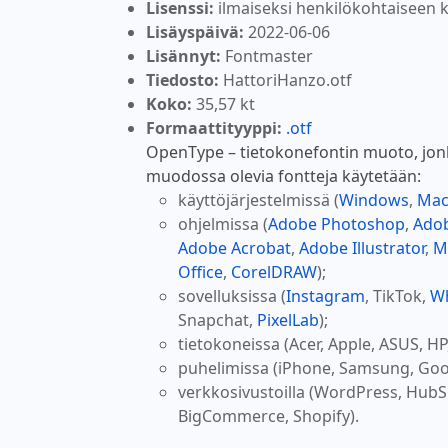
Lisenssi:
ilmaiseksi henkilökohtaiseen 
Lisäyspäivä:
2022-06-06
Lisännyt:
Fontmaster
Tiedosto:
HattoriHanzo.otf
Koko:
35,57 kt
Formaattityyppi:
.otf
OpenType – tietokonefontin muoto, jonka
muodossa olevia fontteja käytetään:
käyttöjärjestelmissä (
Windows
,
Ma
ohjelmissa (
Adobe Photoshop
,
Adob
Adobe Acrobat
,
Adobe Illustrator
,
M
Office
,
CorelDRAW
);
sovelluksissa (
Instagram
, TikTok,
W
Snapchat,
PixelLab
);
tietokoneissa (Acer, Apple, ASUS, HP
puhelimissa (iPhone, Samsung, Goo
verkkosivustoilla (WordPress, Hub
BigCommerce, Shopify).