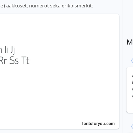
a-z) aakkoset, numerot sekä erikoismerkit:
M