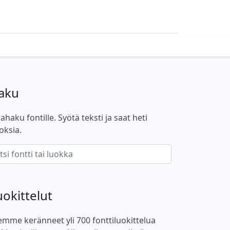
aku
ahaku fontille. Syötä teksti ja saat heti
oksia.
uokittelut
emme keränneet yli 700 fonttiluokittelua