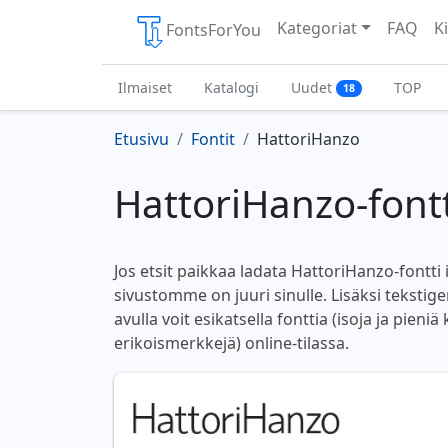
Kategoriat
FAQ
Ki
FontsForYou
Ilmaiset
Katalogi
Uudet
TOP
18
Etusivu
Fontit
HattoriHanzo
HattoriHanzo-fontt
Jos etsit paikkaa ladata HattoriHanzo-fontti 
sivustomme on juuri sinulle. Lisäksi teksti
avulla voit esikatsella fonttia (isoja ja pieniä
erikoismerkkejä) online-tilassa.