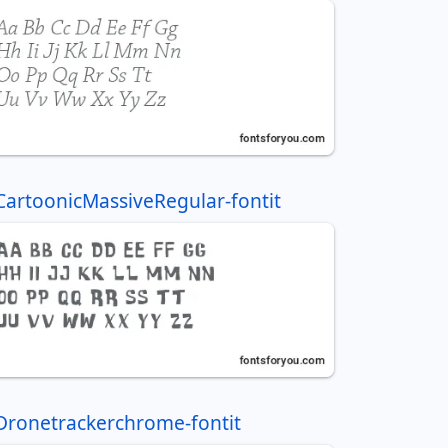
CartoonicMassiveRegular-fontit
Dronetrackerchrome-fontit