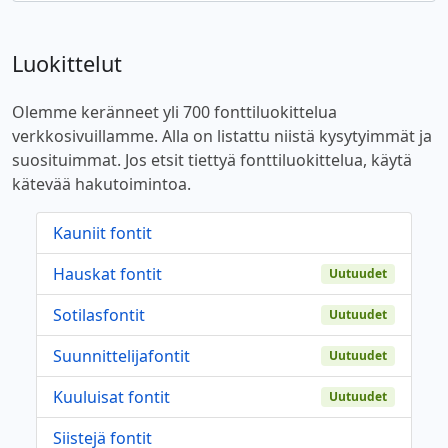
Luokittelut
Olemme keränneet yli 700 fonttiluokittelua
verkkosivuillamme. Alla on listattu niistä kysytyimmät ja
suosituimmat. Jos etsit tiettyä fonttiluokittelua, käytä
kätevää hakutoimintoa.
Kauniit fontit
Hauskat fontit
Uutuudet
Sotilasfontit
Uutuudet
Suunnittelijafontit
Uutuudet
Kuuluisat fontit
Uutuudet
Siistejä fontit