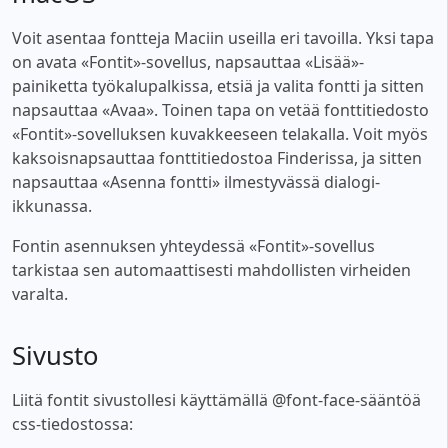
Voit asentaa fontteja Maciin useilla eri tavoilla. Yksi tapa
on avata «Fontit»-sovellus, napsauttaa «Lisää»-
painiketta työkalupalkissa, etsiä ja valita fontti ja sitten
napsauttaa «Avaa». Toinen tapa on vetää fonttitiedosto
«Fontit»-sovelluksen kuvakkeeseen telakalla. Voit myös
kaksoisnapsauttaa fonttitiedostoa Finderissa, ja sitten
napsauttaa «Asenna fontti» ilmestyvässä dialogi-
ikkunassa.
Fontin asennuksen yhteydessä «Fontit»-sovellus
tarkistaa sen automaattisesti mahdollisten virheiden
varalta.
Sivusto
Liitä fontit sivustollesi käyttämällä @font-face-sääntöä
css-tiedostossa: