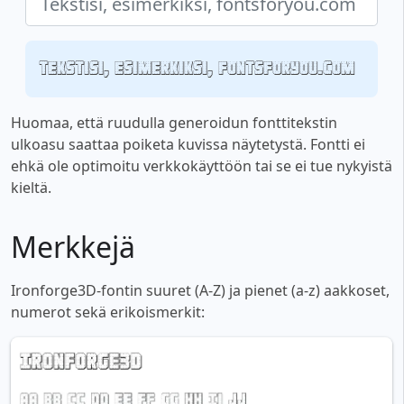
Tekstisi, esimerkiksi, fontsforyou.com
Huomaa, että ruudulla generoidun fonttitekstin
ulkoasu saattaa poiketa kuvissa näytetystä. Fontti ei
ehkä ole optimoitu verkkokäyttöön tai se ei tue nykyistä
kieltä.
Merkkejä
Ironforge3D-fontin suuret (A-Z) ja pienet (a-z) aakkoset,
numerot sekä erikoismerkit: