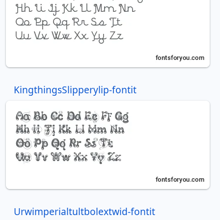
KingthingsSlipperylip-fontit
Urwimperialtultbolextwid-fontit