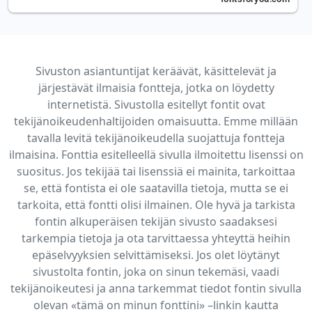
Sivuston asiantuntijat keräävät, käsittelevät ja
järjestävät ilmaisia fontteja, jotka on löydetty
internetistä. Sivustolla esitellyt fontit ovat
tekijänoikeudenhaltijoiden omaisuutta. Emme millään
tavalla levitä tekijänoikeudella suojattuja fontteja
ilmaisina. Fonttia esitelleellä sivulla ilmoitettu lisenssi on
suositus. Jos tekijää tai lisenssiä ei mainita, tarkoittaa
se, että fontista ei ole saatavilla tietoja, mutta se ei
tarkoita, että fontti olisi ilmainen. Ole hyvä ja tarkista
fontin alkuperäisen tekijän sivusto saadaksesi
tarkempia tietoja ja ota tarvittaessa yhteyttä heihin
epäselvyyksien selvittämiseksi. Jos olet löytänyt
sivustolta fontin, joka on sinun tekemäsi, vaadi
tekijänoikeutesi ja anna tarkemmat tiedot fontin sivulla
olevan «tämä on minun fonttini» –linkin kautta