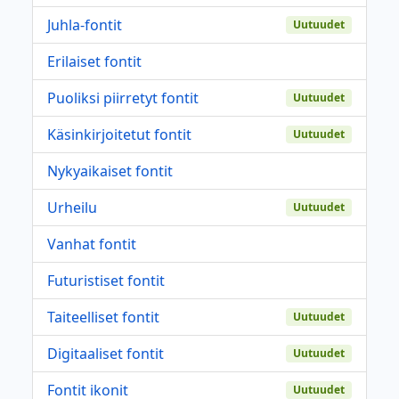
Juhla-fontit
Uutuudet
Erilaiset fontit
Puoliksi piirretyt fontit
Uutuudet
Käsinkirjoitetut fontit
Uutuudet
Nykyaikaiset fontit
Urheilu
Uutuudet
Vanhat fontit
Futuristiset fontit
Taiteelliset fontit
Uutuudet
Digitaaliset fontit
Uutuudet
Fontit ikonit
Uutuudet