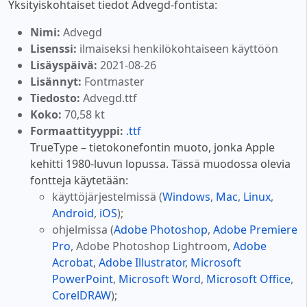
Yksityiskohtaiset tiedot Advegd-fontista:
Nimi:
Advegd
Lisenssi:
ilmaiseksi henkilökohtaiseen käyttöön
Lisäyspäivä:
2021-08-26
Lisännyt:
Fontmaster
Tiedosto:
Advegd.ttf
Koko:
70,58 kt
Formaattityyppi:
.ttf
TrueType – tietokonefontin muoto, jonka Apple
kehitti 1980-luvun lopussa. Tässä muodossa olevia
fontteja käytetään:
käyttöjärjestelmissä (
Windows
,
Mac
,
Linux
,
Android
,
iOS
);
ohjelmissa (
Adobe Photoshop
,
Adobe Premiere
Pro
, Adobe Photoshop Lightroom,
Adobe
Acrobat
,
Adobe Illustrator
,
Microsoft
PowerPoint
,
Microsoft Word
,
Microsoft Office
,
CorelDRAW
);