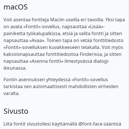
macOS
Voit asentaa fontteja Maciin useilla eri tavoilla. Yksi tapa
on avata «Fontit»-sovellus, napsauttaa «Lisää»-
painiketta työkalupalkissa, etsiä ja valita fontti ja sitten
napsauttaa «Avaa». Toinen tapa on vetää fonttitiedosto
«Fontit»-sovelluksen kuvakkeeseen telakalla. Voit myös
kaksoisnapsauttaa fonttitiedostoa Finderissa, ja sitten
napsauttaa «Asenna fontti» ilmestyvässä dialogi-
ikkunassa.
Fontin asennuksen yhteydessä «Fontit»-sovellus
tarkistaa sen automaattisesti mahdollisten virheiden
varalta.
Sivusto
Liitä fontit sivustollesi käyttämällä @font-face-sääntöä