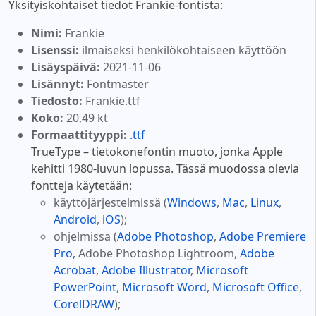
Yksityiskohtaiset tiedot Frankie-fontista:
Nimi:
Frankie
Lisenssi:
ilmaiseksi henkilökohtaiseen käyttöön
Lisäyspäivä:
2021-11-06
Lisännyt:
Fontmaster
Tiedosto:
Frankie.ttf
Koko:
20,49 kt
Formaattityyppi:
.ttf
TrueType – tietokonefontin muoto, jonka Apple
kehitti 1980-luvun lopussa. Tässä muodossa olevia
fontteja käytetään:
käyttöjärjestelmissä (
Windows
,
Mac
,
Linux
,
Android
,
iOS
);
ohjelmissa (
Adobe Photoshop
,
Adobe Premiere
Pro
, Adobe Photoshop Lightroom,
Adobe
Acrobat
,
Adobe Illustrator
,
Microsoft
PowerPoint
,
Microsoft Word
,
Microsoft Office
,
CorelDRAW
);