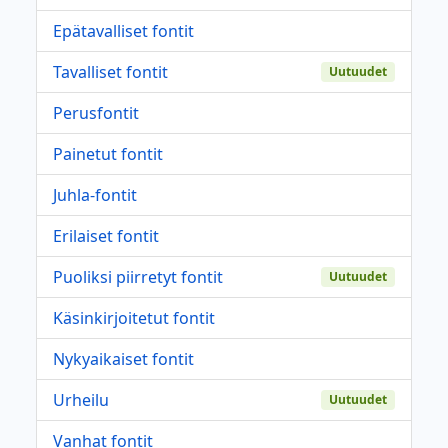
Epätavalliset fontit
Tavalliset fontit
Uutuudet
Perusfontit
Painetut fontit
Juhla-fontit
Erilaiset fontit
Puoliksi piirretyt fontit
Uutuudet
Käsinkirjoitetut fontit
Nykyaikaiset fontit
Urheilu
Uutuudet
Vanhat fontit