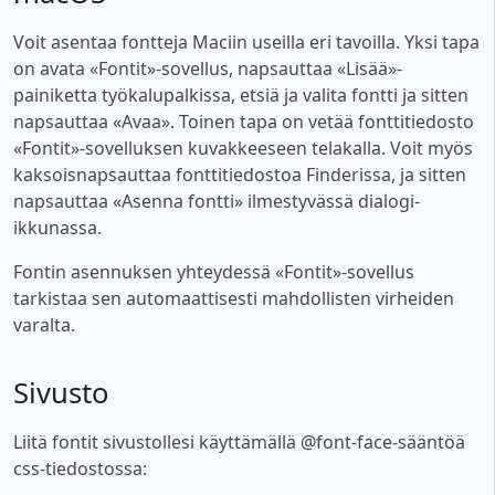
Voit asentaa fontteja Maciin useilla eri tavoilla. Yksi tapa
on avata «Fontit»-sovellus, napsauttaa «Lisää»-
painiketta työkalupalkissa, etsiä ja valita fontti ja sitten
napsauttaa «Avaa». Toinen tapa on vetää fonttitiedosto
«Fontit»-sovelluksen kuvakkeeseen telakalla. Voit myös
kaksoisnapsauttaa fonttitiedostoa Finderissa, ja sitten
napsauttaa «Asenna fontti» ilmestyvässä dialogi-
ikkunassa.
Fontin asennuksen yhteydessä «Fontit»-sovellus
tarkistaa sen automaattisesti mahdollisten virheiden
varalta.
Sivusto
Liitä fontit sivustollesi käyttämällä @font-face-sääntöä
css-tiedostossa: