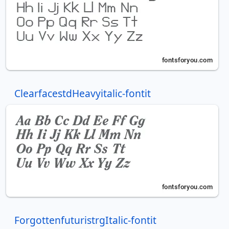
ClearfacestdHeavyitalic-fontit
ForgottenfuturistrgItalic-fontit