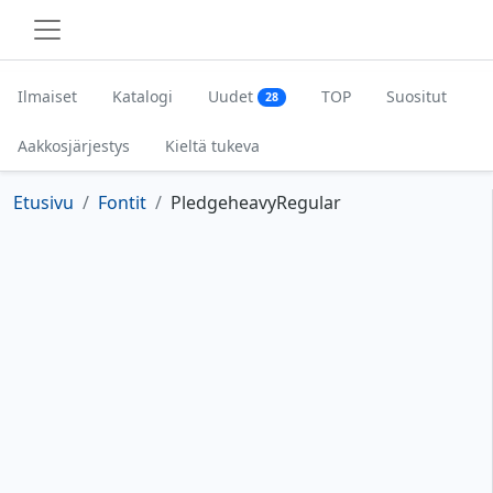
Ilmaiset
Katalogi
Uudet
TOP
Suositut
28
Aakkosjärjestys
Kieltä tukeva
Etusivu
Fontit
PledgeheavyRegular