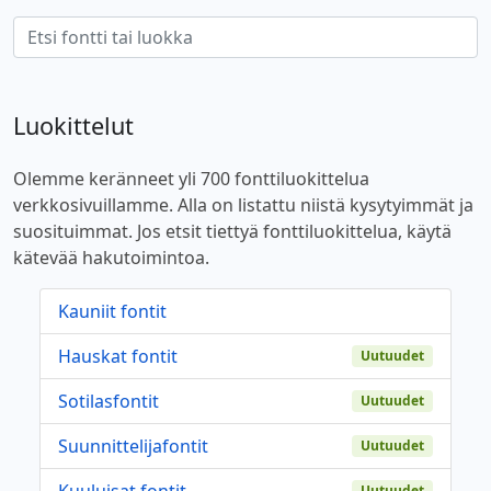
Luokittelut
Olemme keränneet yli 700 fonttiluokittelua
verkkosivuillamme. Alla on listattu niistä kysytyimmät ja
suosituimmat. Jos etsit tiettyä fonttiluokittelua, käytä
kätevää hakutoimintoa.
Kauniit fontit
Hauskat fontit
Uutuudet
Sotilasfontit
Uutuudet
Suunnittelijafontit
Uutuudet
Kuuluisat fontit
Uutuudet