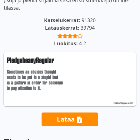
(isoja ja pieniä kirjaimia sekä erikoismerkkejä) online-
tilassa.
Katselukerrat:
91320
Latauskerrat:
39794
Luokitus:
4.2
Lataa