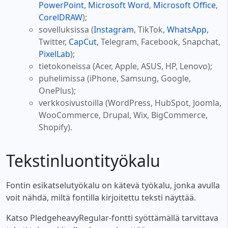
PowerPoint
,
Microsoft Word
,
Microsoft Office
,
CorelDRAW
);
sovelluksissa (
Instagram
, TikTok,
WhatsApp
,
Twitter,
CapCut
, Telegram, Facebook, Snapchat,
PixelLab
);
tietokoneissa (Acer, Apple, ASUS, HP, Lenovo);
puhelimissa (iPhone, Samsung, Google,
OnePlus);
verkkosivustoilla (WordPress, HubSpot, Joomla,
WooCommerce, Drupal, Wix, BigCommerce,
Shopify).
Tekstinluontityökalu
Fontin esikatselutyökalu on kätevä työkalu, jonka avulla
voit nähdä, miltä fontilla kirjoitettu teksti näyttää.
Katso PledgeheavyRegular-fontti syöttämällä tarvittava