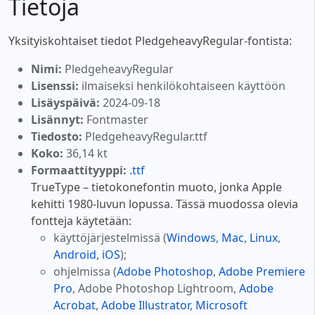
Tietoja
Yksityiskohtaiset tiedot PledgeheavyRegular-fontista:
Nimi:
PledgeheavyRegular
Lisenssi:
ilmaiseksi henkilökohtaiseen käyttöön
Lisäyspäivä:
2024-09-18
Lisännyt:
Fontmaster
Tiedosto:
PledgeheavyRegular.ttf
Koko:
36,14 kt
Formaattityyppi:
.ttf
TrueType – tietokonefontin muoto, jonka Apple
kehitti 1980-luvun lopussa. Tässä muodossa olevia
fontteja käytetään:
käyttöjärjestelmissä (
Windows
,
Mac
,
Linux
,
Android
,
iOS
);
ohjelmissa (
Adobe Photoshop
,
Adobe Premiere
Pro
, Adobe Photoshop Lightroom,
Adobe
Acrobat
,
Adobe Illustrator
,
Microsoft