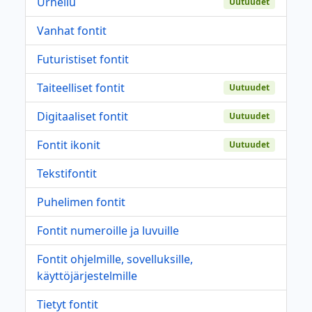
Urheilu
Uutuudet
Vanhat fontit
Futuristiset fontit
Taiteelliset fontit
Uutuudet
Digitaaliset fontit
Uutuudet
Fontit ikonit
Uutuudet
Tekstifontit
Puhelimen fontit
Fontit numeroille ja luvuille
Fontit ohjelmille, sovelluksille,
käyttöjärjestelmille
Tietyt fontit