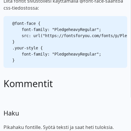
Liitä fontit sivustollesi käyttämällä @font-face-sääntöä
css-tiedostossa:
@font-face {

    font-family: "PledgeheavyRegular";

    src: url("https://fontsforyou.com/fonts/p/Pledg
}

.your-style {

    font-family: "PledgeheavyRegular";

Kommentit
Haku
Pikahaku fontille. Syötä teksti ja saat heti tuloksia.