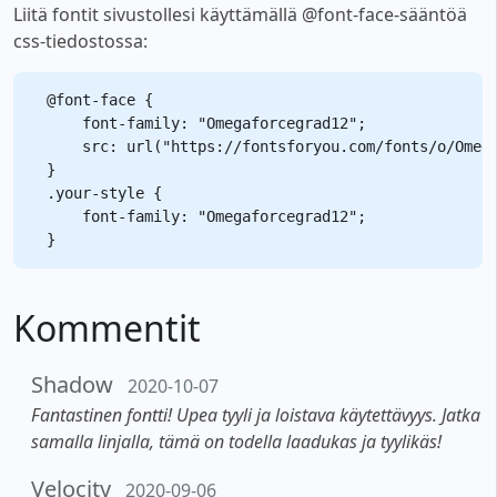
Liitä fontit sivustollesi käyttämällä @font-face-sääntöä
css-tiedostossa:
@font-face {

    font-family: "Omegaforcegrad12";

    src: url("https://fontsforyou.com/fonts/o/Omega
}

.your-style {

    font-family: "Omegaforcegrad12";

Kommentit
Shadow
2020-10-07
Fantastinen fontti! Upea tyyli ja loistava käytettävyys. Jatka
samalla linjalla, tämä on todella laadukas ja tyylikäs!
Velocity
2020-09-06