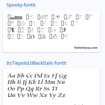
Spooky-fontit
ItcTiepoloLtBlackItalic-fontit