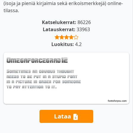
(isoja ja pieniä kirjaimia sekä erikoismerkkejä) online-
tilassa.
Katselukerrat:
86226
Latauskerrat:
33963
Luokitus:
4.2
Lataa