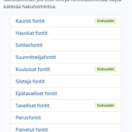
kätevää hakutoimintoa.
Kauniit fontit
Uutuudet
Hauskat fontit
Sotilasfontit
Suunnittelijafontit
Kuuluisat fontit
Uutuudet
Siistejä fontit
Epätavalliset fontit
Tavalliset fontit
Uutuudet
Perusfontit
Painetut fontit