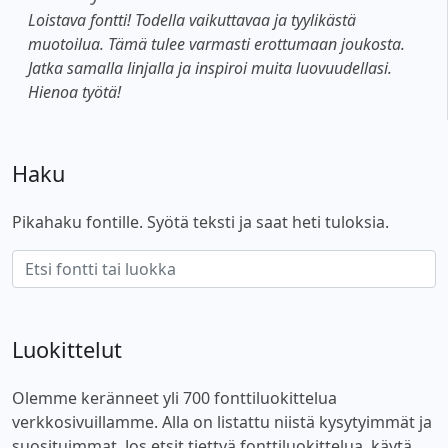
Loistava fontti! Todella vaikuttavaa ja tyylikästä
muotoilua. Tämä tulee varmasti erottumaan joukosta.
Jatka samalla linjalla ja inspiroi muita luovuudellasi.
Hienoa työtä!
Haku
Pikahaku fontille. Syötä teksti ja saat heti tuloksia.
Luokittelut
Olemme keränneet yli 700 fonttiluokittelua
verkkosivuillamme. Alla on listattu niistä kysytyimmät ja
suosituimmat. Jos etsit tiettyä fonttiluokittelua, käytä