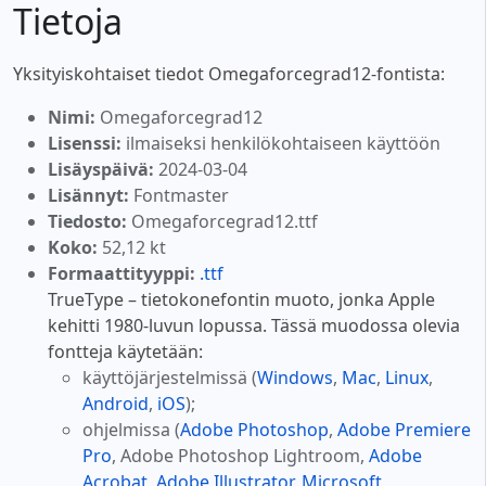
Tietoja
Yksityiskohtaiset tiedot Omegaforcegrad12-fontista:
Nimi:
Omegaforcegrad12
Lisenssi:
ilmaiseksi henkilökohtaiseen käyttöön
Lisäyspäivä:
2024-03-04
Lisännyt:
Fontmaster
Tiedosto:
Omegaforcegrad12.ttf
Koko:
52,12 kt
Formaattityyppi:
.ttf
TrueType – tietokonefontin muoto, jonka Apple
kehitti 1980-luvun lopussa. Tässä muodossa olevia
fontteja käytetään:
käyttöjärjestelmissä (
Windows
,
Mac
,
Linux
,
Android
,
iOS
);
ohjelmissa (
Adobe Photoshop
,
Adobe Premiere
Pro
, Adobe Photoshop Lightroom,
Adobe
Acrobat
,
Adobe Illustrator
,
Microsoft