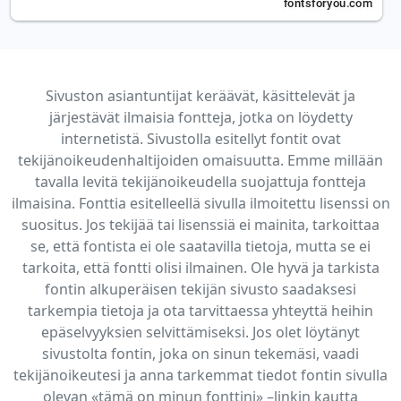
Sivuston asiantuntijat keräävät, käsittelevät ja
järjestävät ilmaisia fontteja, jotka on löydetty
internetistä. Sivustolla esitellyt fontit ovat
tekijänoikeudenhaltijoiden omaisuutta. Emme millään
tavalla levitä tekijänoikeudella suojattuja fontteja
ilmaisina. Fonttia esitelleellä sivulla ilmoitettu lisenssi on
suositus. Jos tekijää tai lisenssiä ei mainita, tarkoittaa
se, että fontista ei ole saatavilla tietoja, mutta se ei
tarkoita, että fontti olisi ilmainen. Ole hyvä ja tarkista
fontin alkuperäisen tekijän sivusto saadaksesi
tarkempia tietoja ja ota tarvittaessa yhteyttä heihin
epäselvyyksien selvittämiseksi. Jos olet löytänyt
sivustolta fontin, joka on sinun tekemäsi, vaadi
tekijänoikeutesi ja anna tarkemmat tiedot fontin sivulla
olevan «tämä on minun fonttini» –linkin kautta