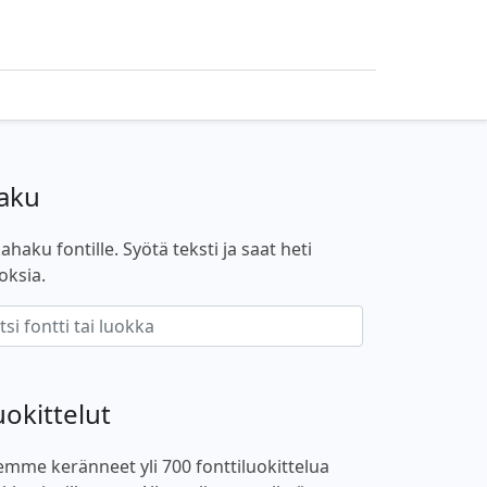
aku
ahaku fontille. Syötä teksti ja saat heti
oksia.
uokittelut
emme keränneet yli 700 fonttiluokittelua