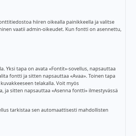
titiedostoa hiiren oikealla painikkeella ja valitse
inen vaatii admin-oikeudet. Kun fontti on asennettu,
lla. Yksi tapa on avata «Fontit»-sovellus, napsauttaa
alita fontti ja sitten napsauttaa «Avaa». Toinen tapa
n kuvakkeeseen telakalla. Voit myös
a, ja sitten napsauttaa «Asenna fontti» ilmestyvässä
lus tarkistaa sen automaattisesti mahdollisten