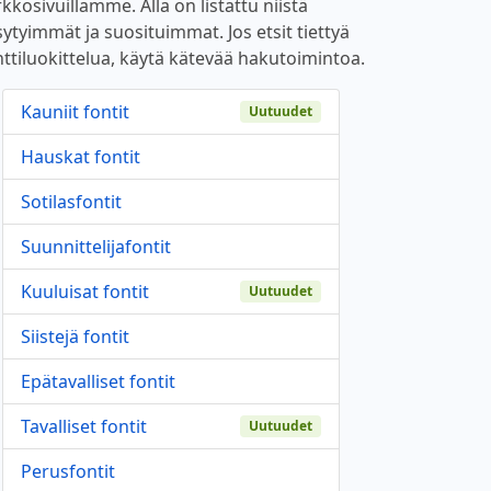
kkosivuillamme. Alla on listattu niistä
sytyimmät ja suosituimmat. Jos etsit tiettyä
nttiluokittelua, käytä kätevää hakutoimintoa.
Kauniit fontit
Uutuudet
Hauskat fontit
Sotilasfontit
Suunnittelijafontit
Kuuluisat fontit
Uutuudet
Siistejä fontit
Epätavalliset fontit
Tavalliset fontit
Uutuudet
Perusfontit