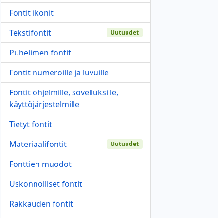
Fontit ikonit
Tekstifontit
Uutuudet
Puhelimen fontit
Fontit numeroille ja luvuille
Fontit ohjelmille, sovelluksille,
käyttöjärjestelmille
Tietyt fontit
Materiaalifontit
Uutuudet
Fonttien muodot
Uskonnolliset fontit
Rakkauden fontit