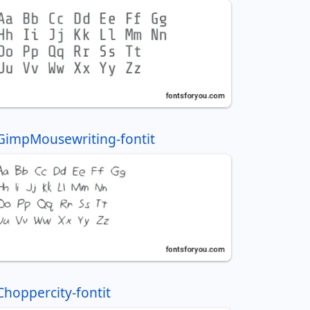
GimpMousewriting-fontit
Choppercity-fontit