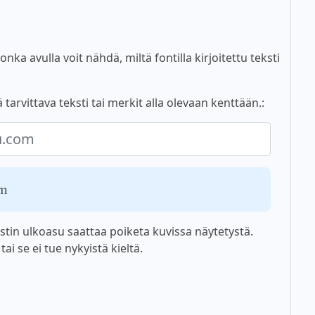
nka avulla voit nähdä, miltä fontilla kirjoitettu teksti
rvittava teksti tai merkit alla olevaan kenttään.:
om
tin ulkoasu saattaa poiketa kuvissa näytetystä.
i se ei tue nykyistä kieltä.