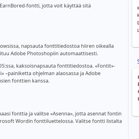
nBored-fontti, jotta voit käyttää sitä
wsissa, napsauta fonttitiedostoa hiiren oikealla
ioituu Adobe Photoshopiin automaattisesti.
:ssa, kaksoisnapsauta fonttitiedostoa. «Fontit»-
i» –painiketta ohjelman alaosassa ja Adobe
sien fonttien kanssa.
asi fonttia ja valitse «Asenna», jotta asennat fontin
soft Wordin fonttiluettelossa. Valitse fontti listalta