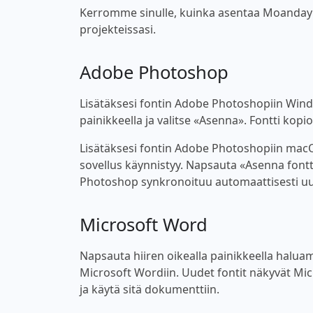
Kerromme sinulle, kuinka asentaa MoandayEar
projekteissasi.
Adobe Photoshop
Lisätäksesi fontin Adobe Photoshopiin Windo
painikkeella ja valitse «Asenna». Fontti kop
Lisätäksesi fontin Adobe Photoshopiin macOS
sovellus käynnistyy. Napsauta «Asenna fontt
Photoshop synkronoituu automaattisesti uu
Microsoft Word
Napsauta hiiren oikealla painikkeella haluama
Microsoft Wordiin. Uudet fontit näkyvät Micro
ja käytä sitä dokumenttiin.