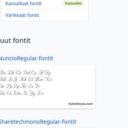
Kansalliset fontit
Uutuudet
Värikkäät fontit
uut fontit
NuncioRegular-fontit
SharetechmonoRegular-fontit