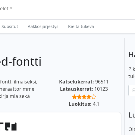
elet
Suositut
Aakkosjärjestys
Kieltä tukeva
H
-fontti
Pik
tul
ontti ilmaiseksi,
Katselukerrat:
96511
generaattorimme
Latauskerrat:
10123
 kirjaimia sekä
Luokitus:
4.1
L
Ol