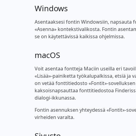
Windows
Asentaaksesi fontin Windowsiin, napsauta font
«Asenna» kontekstivalikosta. Fontin asentam
se on käytettävissä kaikissa ohjelmissa.
macOS
Voit asentaa fontteja Maciin useilla eri tavoi
«Lisää»-painiketta työkalupalkissa, etsiä ja v
on vetää fonttitiedosto «Fontit»-sovellukse
kaksoisnapsauttaa fonttitiedostoa Finderiss
dialogi-ikkunassa.
Fontin asennuksen yhteydessä «Fontit»-sovel
virheiden varalta.
Sivusto