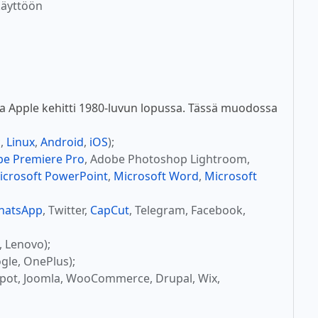
käyttöön
a Apple kehitti 1980-luvun lopussa. Tässä muodossa
c
,
Linux
,
Android
,
iOS
);
e Premiere Pro
, Adobe Photoshop Lightroom,
icrosoft PowerPoint
,
Microsoft Word
,
Microsoft
hatsApp
, Twitter,
CapCut
, Telegram, Facebook,
, Lenovo);
gle, OnePlus);
Spot, Joomla, WooCommerce, Drupal, Wix,