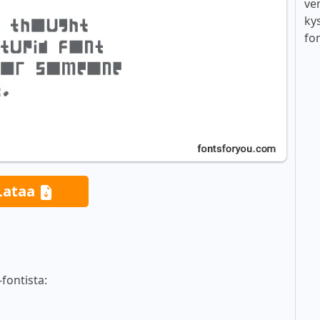
ver
ky
fo
Lataa
fontista: