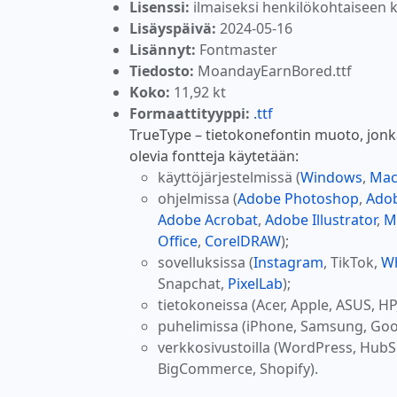
Lisenssi:
ilmaiseksi henkilökohtaiseen 
Lisäyspäivä:
2024-05-16
Lisännyt:
Fontmaster
Tiedosto:
MoandayEarnBored.ttf
Koko:
11,92 kt
Formaattityyppi:
.ttf
TrueType – tietokonefontin muoto, jonk
olevia fontteja käytetään:
käyttöjärjestelmissä (
Windows
,
Ma
ohjelmissa (
Adobe Photoshop
,
Adob
Adobe Acrobat
,
Adobe Illustrator
,
M
Office
,
CorelDRAW
);
sovelluksissa (
Instagram
, TikTok,
W
Snapchat,
PixelLab
);
tietokoneissa (Acer, Apple, ASUS, HP
puhelimissa (iPhone, Samsung, Goo
verkkosivustoilla (WordPress, Hub
BigCommerce, Shopify).