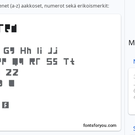
net (a-z) aakkoset, numerot sekä erikoismerkit:
M