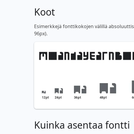
Koot
Esimerkkejä fonttikokojen välillä absoluutti
96px).
Kuinka asentaa fontti