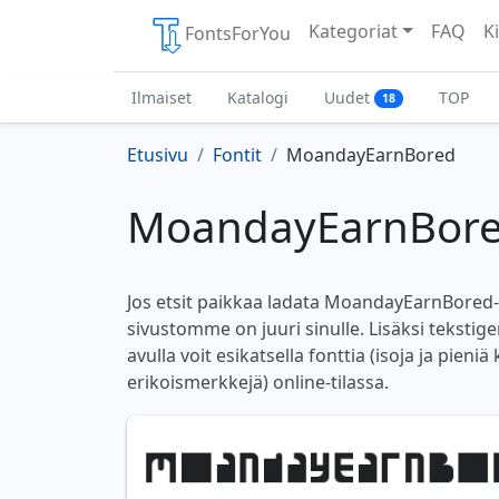
Kategoriat
FAQ
Ki
FontsForYou
Ilmaiset
Katalogi
Uudet
TOP
18
Etusivu
Fontit
MoandayEarnBored
MoandayEarnBored
Jos etsit paikkaa ladata MoandayEarnBored-f
sivustomme on juuri sinulle. Lisäksi teksti
avulla voit esikatsella fonttia (isoja ja pieniä
erikoismerkkejä) online-tilassa.