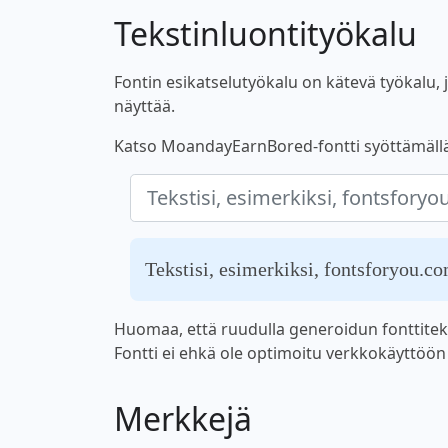
Tekstinluontityökalu
Fontin esikatselutyökalu on kätevä työkalu, jo
näyttää.
Katso MoandayEarnBored-fontti syöttämällä ta
Tekstisi, esimerkiksi, fontsforyou.c
Huomaa, että ruudulla generoidun fonttiteks
Fontti ei ehkä ole optimoitu verkkokäyttöön ta
Merkkejä