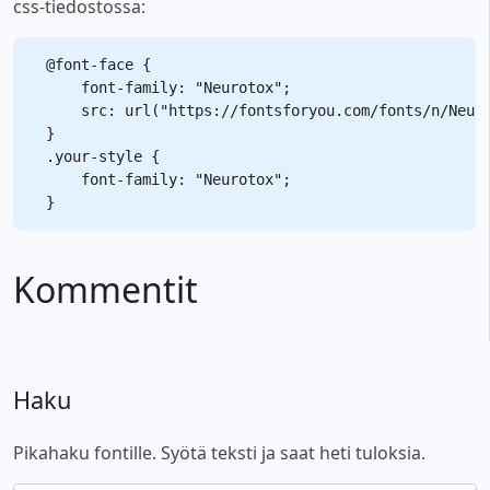
css-tiedostossa:
@font-face {

    font-family: "Neurotox";

    src: url("https://fontsforyou.com/fonts/n/Neuro
}

.your-style {

    font-family: "Neurotox";

Kommentit
Haku
Pikahaku fontille. Syötä teksti ja saat heti tuloksia.