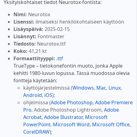
Yksityiskohtaiset tiedot Neurotox-fontista:
Nimi:
Neurotox
Lisenssi:
ilmaiseksi henkilökohtaiseen käyttöön
Lisäyspäivä:
2025-02-15
Lisännyt:
Fontmaster
Tiedosto:
Neurotox.ttf
Koko:
41,21 kt
Formaattityyppi:
.ttf
TrueType – tietokonefontin muoto, jonka Apple
kehitti 1980-luvun lopussa. Tässä muodossa olevia
fontteja käytetään:
käyttöjärjestelmissä (
Windows
,
Mac
,
Linux
,
Android
,
iOS
);
ohjelmissa (
Adobe Photoshop
,
Adobe Premiere
Pro
, Adobe Photoshop Lightroom,
Adobe
Acrobat
,
Adobe Illustrator
,
Microsoft
PowerPoint
,
Microsoft Word
,
Microsoft Office
,
CorelDRAW
);