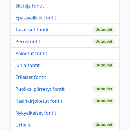
Siistejä fontit
Epätavalliset fontit
Tavalliset fontit
Uutuudet
Perusfontit
Uutuudet
Painetut fontit
Juhla-fontit
Uutuudet
Erilaiset fontit
Puoliksi piirretyt fontit
Uutuudet
Käsinkirjoitetut fontit
Uutuudet
Nykyaikaiset fontit
Urheilu
Uutuudet