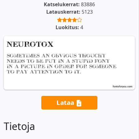
Katselukerrat:
83886
Latauskerrat:
5123
Luokitus:
4
Lataa
Tietoja