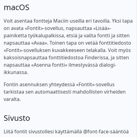
macOS
Voit asentaa fontteja Maciin useilla eri tavoilla. Yksi tapa
on avata «Fontit»-sovellus, napsauttaa «Lisää»-
painiketta työkalupalkissa, etsiä ja valita fontti ja sitten
napsauttaa «Avaa». Toinen tapa on vetää fonttitiedosto
«Fontit»-sovelluksen kuvakkeeseen telakalla. Voit myös
kaksoisnapsauttaa fonttitiedostoa Finderissa, ja sitten
napsauttaa «Asenna fontti» ilmestyvässä dialogi-
ikkunassa.
Fontin asennuksen yhteydessä «Fontit»-sovellus
tarkistaa sen automaattisesti mahdollisten virheiden
varalta.
Sivusto
Liitä fontit sivustollesi käyttämällä @font-face-sääntöä