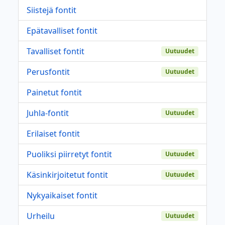
Siistejä fontit
Epätavalliset fontit
Tavalliset fontit
Uutuudet
Perusfontit
Uutuudet
Painetut fontit
Juhla-fontit
Uutuudet
Erilaiset fontit
Puoliksi piirretyt fontit
Uutuudet
Käsinkirjoitetut fontit
Uutuudet
Nykyaikaiset fontit
Urheilu
Uutuudet