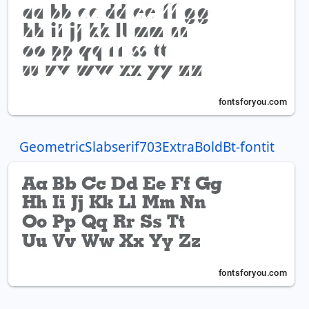
GeometricSlabserif703ExtraBoldBt-fontit