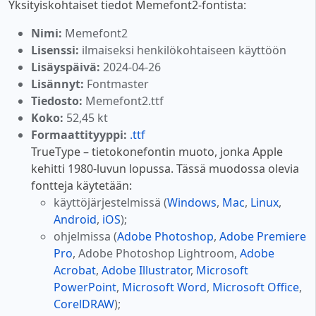
Yksityiskohtaiset tiedot Memefont2-fontista:
Nimi:
Memefont2
Lisenssi:
ilmaiseksi henkilökohtaiseen käyttöön
Lisäyspäivä:
2024-04-26
Lisännyt:
Fontmaster
Tiedosto:
Memefont2.ttf
Koko:
52,45 kt
Formaattityyppi:
.ttf
TrueType – tietokonefontin muoto, jonka Apple
kehitti 1980-luvun lopussa. Tässä muodossa olevia
fontteja käytetään:
käyttöjärjestelmissä (
Windows
,
Mac
,
Linux
,
Android
,
iOS
);
ohjelmissa (
Adobe Photoshop
,
Adobe Premiere
Pro
, Adobe Photoshop Lightroom,
Adobe
Acrobat
,
Adobe Illustrator
,
Microsoft
PowerPoint
,
Microsoft Word
,
Microsoft Office
,
CorelDRAW
);