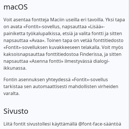
macOS
Voit asentaa fontteja Maciin useilla eri tavoilla. Yksi tapa
on avata «Fontit»-sovellus, napsauttaa «Lisää»-
painiketta työkalupalkissa, etsiä ja valita fontti ja sitten
napsauttaa «Avaa». Toinen tapa on vetää fonttitiedosto
«Fontit»-sovelluksen kuvakkeeseen telakalla. Voit myös
kaksoisnapsauttaa fonttitiedostoa Finderissa, ja sitten
napsauttaa «Asenna fontti» ilmestyvässä dialogi-
ikkunassa.
Fontin asennuksen yhteydessä «Fontit»-sovellus
tarkistaa sen automaattisesti mahdollisten virheiden
varalta.
Sivusto
Liitä fontit sivustollesi käyttämällä @font-face-sääntöä