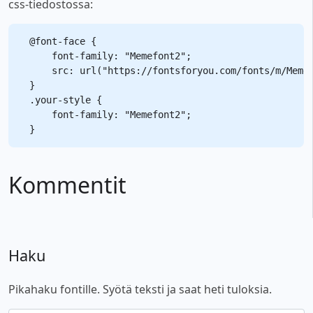
css-tiedostossa:
@font-face {

    font-family: "Memefont2";

    src: url("https://fontsforyou.com/fonts/m/Memef
}

.your-style {

    font-family: "Memefont2";

Kommentit
Haku
Pikahaku fontille. Syötä teksti ja saat heti tuloksia.