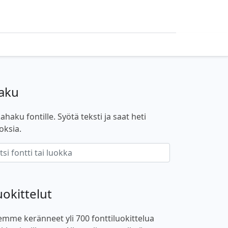
aku
ahaku fontille. Syötä teksti ja saat heti
oksia.
uokittelut
emme keränneet yli 700 fonttiluokittelua