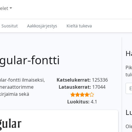
elet
Suositut
Aakkosjärjestys
Kieltä tukeva
H
ular-fontti
Pik
tul
ar-fontti ilmaiseksi,
Katselukerrat:
125336
generaattorimme
Latauskerrat:
17044
 kirjaimia sekä
Luokitus:
4.1
L
Ol