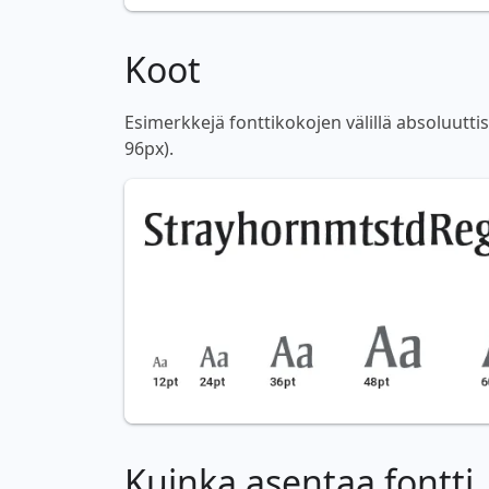
Koot
Esimerkkejä fonttikokojen välillä absoluutti
96px).
Kuinka asentaa fontti