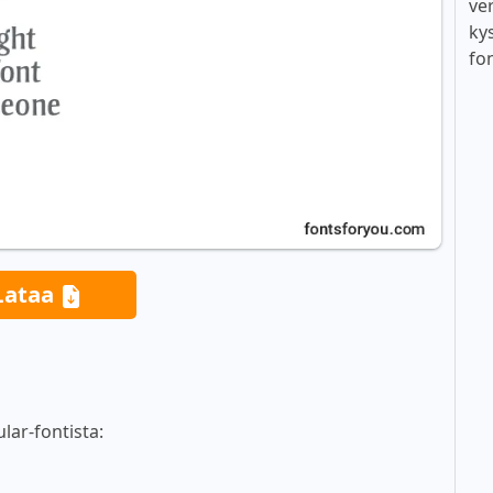
ver
ky
fo
Lataa
lar-fontista: