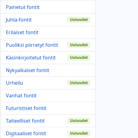
Painetut fontit
Juhla-fontit
Uutuudet
Erilaiset fontit
Puoliksi piirretyt fontit
Uutuudet
Käsinkirjoitetut fontit
Uutuudet
Nykyaikaiset fontit
Urheilu
Uutuudet
Vanhat fontit
Futuristiset fontit
Taiteelliset fontit
Uutuudet
Digitaaliset fontit
Uutuudet