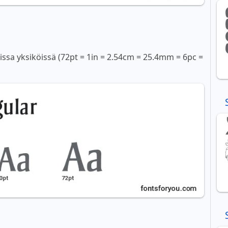
sissa yksiköissä (72pt = 1in = 2.54cm = 25.4mm = 6pc =