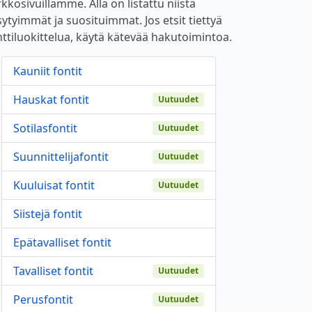
kkosivuillamme. Alla on listattu niistä
sytyimmät ja suosituimmat. Jos etsit tiettyä
nttiluokittelua, käytä kätevää hakutoimintoa.
Kauniit fontit
Hauskat fontit
Uutuudet
Sotilasfontit
Uutuudet
Suunnittelijafontit
Uutuudet
Kuuluisat fontit
Uutuudet
Siistejä fontit
Epätavalliset fontit
Tavalliset fontit
Uutuudet
Perusfontit
Uutuudet