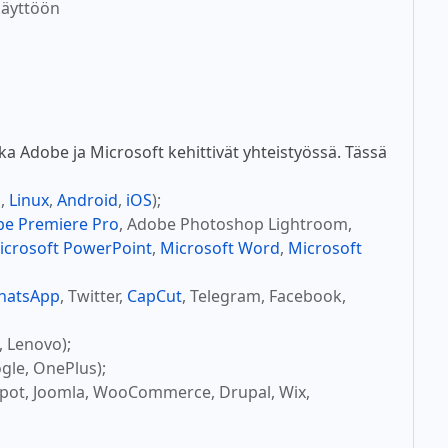
käyttöön
 Adobe ja Microsoft kehittivät yhteistyössä. Tässä
c
,
Linux
,
Android
,
iOS
);
e Premiere Pro
, Adobe Photoshop Lightroom,
icrosoft PowerPoint
,
Microsoft Word
,
Microsoft
hatsApp
, Twitter,
CapCut
, Telegram, Facebook,
, Lenovo);
gle, OnePlus);
Spot, Joomla, WooCommerce, Drupal, Wix,