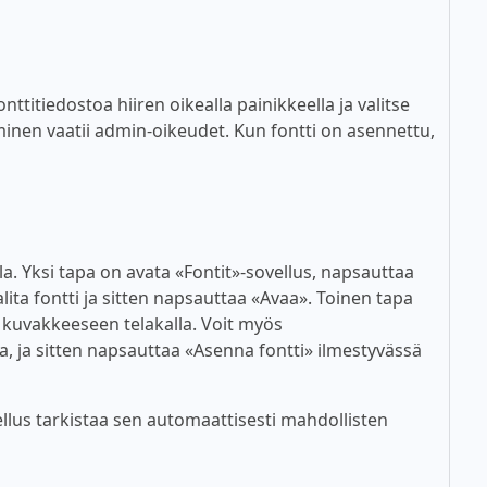
titiedostoa hiiren oikealla painikkeella ja valitse
inen vaatii admin-oikeudet. Kun fontti on asennettu,
lla. Yksi tapa on avata «Fontit»-sovellus, napsauttaa
alita fontti ja sitten napsauttaa «Avaa». Toinen tapa
n kuvakkeeseen telakalla. Voit myös
a, ja sitten napsauttaa «Asenna fontti» ilmestyvässä
lus tarkistaa sen automaattisesti mahdollisten