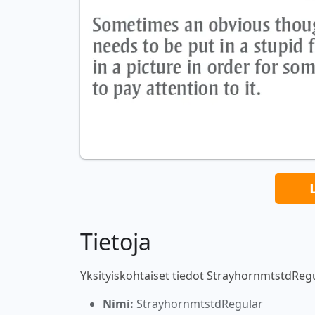
Tietoja
Yksityiskohtaiset tiedot StrayhornmtstdRegu
Nimi:
StrayhornmtstdRegular