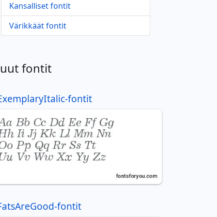
Kansalliset fontit
Värikkäät fontit
uut fontit
ExemplaryItalic-fontit
FatsAreGood-fontit