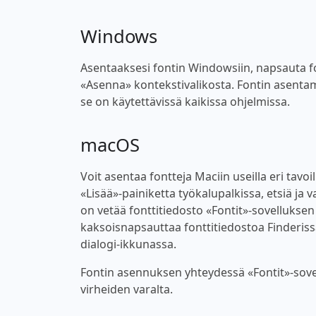
Windows
Asentaaksesi fontin Windowsiin, napsauta font
«Asenna» kontekstivalikosta. Fontin asentam
se on käytettävissä kaikissa ohjelmissa.
macOS
Voit asentaa fontteja Maciin useilla eri tavoi
«Lisää»-painiketta työkalupalkissa, etsiä ja v
on vetää fonttitiedosto «Fontit»-sovellukse
kaksoisnapsauttaa fonttitiedostoa Finderiss
dialogi-ikkunassa.
Fontin asennuksen yhteydessä «Fontit»-sovel
virheiden varalta.