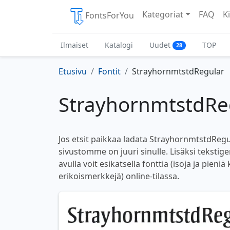
Kategoriat
FAQ
Ki
FontsForYou
Ilmaiset
Katalogi
Uudet
TOP
28
Etusivu
Fontit
StrayhornmtstdRegular
StrayhornmtstdReg
Jos etsit paikkaa ladata StrayhornmtstdRegul
sivustomme on juuri sinulle. Lisäksi teksti
avulla voit esikatsella fonttia (isoja ja pieniä
erikoismerkkejä) online-tilassa.