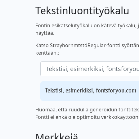
Tekstinluontityökalu
Fontin esikatselutyökalu on kätevä työkalu, jo
näyttää.
Katso StrayhornmtstdRegular-fontti syöttämäl
kenttään.:
Tekstisi, esimerkiksi, fontsforyou.com
Huomaa, että ruudulla generoidun fonttiteks
Fontti ei ehkä ole optimoitu verkkokäyttöön ta
Merkkejä