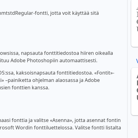
tstdRegular-fontti, jotta voit käyttää sitä
wsissa, napsauta fonttitiedostoa hiiren oikealla
ioituu Adobe Photoshopiin automaattisesti.
:ssa, kaksoisnapsauta fonttitiedostoa. «Fontit»-
i» –painiketta ohjelman alaosassa ja Adobe
sien fonttien kanssa.
asi fonttia ja valitse «Asenna», jotta asennat fontin
soft Wordin fonttiluettelossa. Valitse fontti listalta