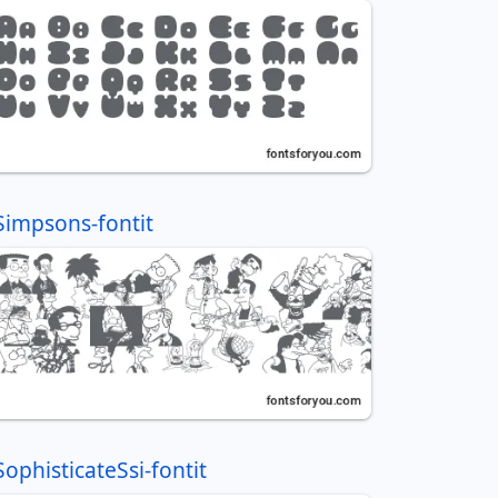
Simpsons-fontit
SophisticateSsi-fontit