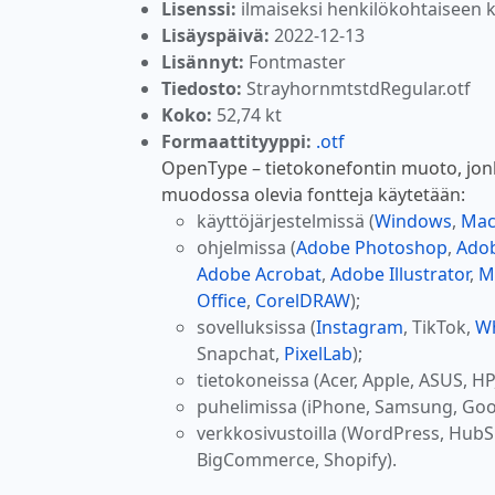
Lisenssi:
ilmaiseksi henkilökohtaiseen 
Lisäyspäivä:
2022-12-13
Lisännyt:
Fontmaster
Tiedosto:
StrayhornmtstdRegular.otf
Koko:
52,74 kt
Formaattityyppi:
.otf
OpenType – tietokonefontin muoto, jonka
muodossa olevia fontteja käytetään:
käyttöjärjestelmissä (
Windows
,
Ma
ohjelmissa (
Adobe Photoshop
,
Adob
Adobe Acrobat
,
Adobe Illustrator
,
M
Office
,
CorelDRAW
);
sovelluksissa (
Instagram
, TikTok,
W
Snapchat,
PixelLab
);
tietokoneissa (Acer, Apple, ASUS, HP
puhelimissa (iPhone, Samsung, Goo
verkkosivustoilla (WordPress, Hub
BigCommerce, Shopify).