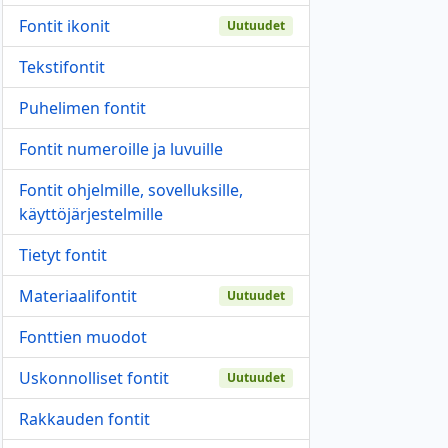
Fontit ikonit
Uutuudet
Tekstifontit
Puhelimen fontit
Fontit numeroille ja luvuille
Fontit ohjelmille, sovelluksille,
käyttöjärjestelmille
Tietyt fontit
Materiaalifontit
Uutuudet
Fonttien muodot
Uskonnolliset fontit
Uutuudet
Rakkauden fontit