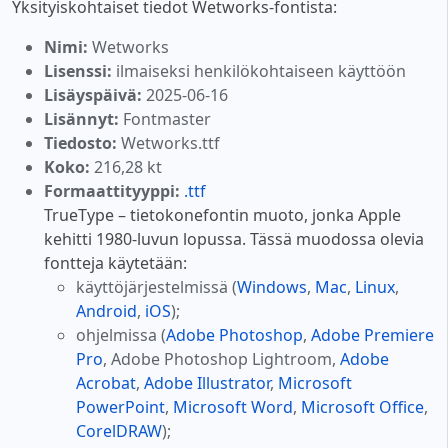
Yksityiskohtaiset tiedot Wetworks-fontista:
Nimi:
Wetworks
Lisenssi:
ilmaiseksi henkilökohtaiseen käyttöön
Lisäyspäivä:
2025-06-16
Lisännyt:
Fontmaster
Tiedosto:
Wetworks.ttf
Koko:
216,28 kt
Formaattityyppi:
.ttf
TrueType – tietokonefontin muoto, jonka Apple
kehitti 1980-luvun lopussa. Tässä muodossa olevia
fontteja käytetään:
käyttöjärjestelmissä (
Windows
,
Mac
,
Linux
,
Android
,
iOS
);
ohjelmissa (
Adobe Photoshop
,
Adobe Premiere
Pro
, Adobe Photoshop Lightroom,
Adobe
Acrobat
,
Adobe Illustrator
,
Microsoft
PowerPoint
,
Microsoft Word
,
Microsoft Office
,
CorelDRAW
);