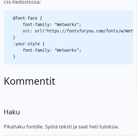
css-tiedostossa:
@font-face {

    font-family: "Wetworks";

    src: url("https://fontsforyou.com/fonts/w/Wetwo
}

.your-style {

    font-family: "Wetworks";

Kommentit
Haku
Pikahaku fontille. Syötä teksti ja saat heti tuloksia.