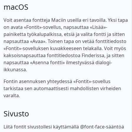
macOS
Voit asentaa fontteja Maciin useilla eri tavoilla. Yksi tapa
on avata «Fontit»-sovellus, napsauttaa «Lisää»-
painiketta työkalupalkissa, etsiä ja valita fontti ja sitten
napsauttaa «Avaa». Toinen tapa on vetää fonttitiedosto
«Fontit»-sovelluksen kuvakkeeseen telakalla. Voit myös
kaksoisnapsauttaa fonttitiedostoa Finderissa, ja sitten
napsauttaa «Asenna fontti» ilmestyvässä dialogi-
ikkunassa.
Fontin asennuksen yhteydessä «Fontit»-sovellus
tarkistaa sen automaattisesti mahdollisten virheiden
varalta.
Sivusto
Liitä fontit sivustollesi käyttämällä @font-face-sääntöä