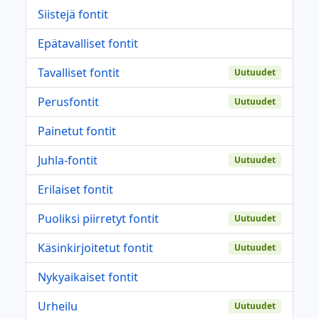
Siistejä fontit
Epätavalliset fontit
Tavalliset fontit
Uutuudet
Perusfontit
Uutuudet
Painetut fontit
Juhla-fontit
Uutuudet
Erilaiset fontit
Puoliksi piirretyt fontit
Uutuudet
Käsinkirjoitetut fontit
Uutuudet
Nykyaikaiset fontit
Urheilu
Uutuudet