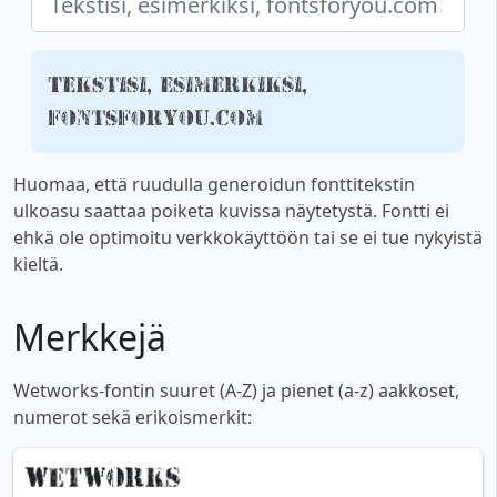
Tekstisi, esimerkiksi,
fontsforyou.com
Huomaa, että ruudulla generoidun fonttitekstin
ulkoasu saattaa poiketa kuvissa näytetystä. Fontti ei
ehkä ole optimoitu verkkokäyttöön tai se ei tue nykyistä
kieltä.
Merkkejä
Wetworks-fontin suuret (A-Z) ja pienet (a-z) aakkoset,
numerot sekä erikoismerkit: