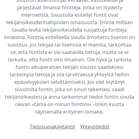
järjestävät ilmaisia fontteja, jotka on löydetty
internetistä. Sivustolla esitellyt fontit ovat
tekijänoikeudenhaltijoiden omaisuutta. Emme millään
tavalla levitä tekijänoikeudella suojattuja fontteja
ilmaisina. Fonttia esitelleellä sivulla ilmoitettu lisenssi on
suositus. Jos tekijää tai lisenssiä ei mainita, tarkoittaa
se, että fontista ei ole saatavilla tietoja, mutta se ei
tarkoita, että fontti olisi ilmainen. Ole hyvä ja tarkista
fontin alkuperäisen tekijän sivusto saadaksesi
tarkempia tietoja ja ota tarvittaessa yhteyttä heihin
epäselvyyksien selvittämiseksi. Jos olet löytänyt
sivustolta fontin, joka on sinun tekemäsi, vaadi
tekijänoikeutesi ja anna tarkemmat tiedot fontin sivulla
olevan «tämä on minun fonttini» –linkin kautta
täyttämällä erityinen lomake.
Tietosuojakäytäntö
Yhteystiedot