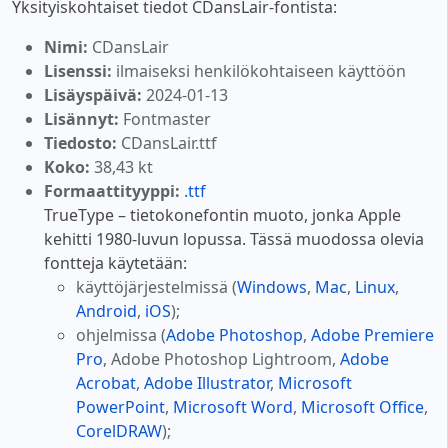
Yksityiskohtaiset tiedot CDansLair-fontista:
Nimi:
CDansLair
Lisenssi:
ilmaiseksi henkilökohtaiseen käyttöön
Lisäyspäivä:
2024-01-13
Lisännyt:
Fontmaster
Tiedosto:
CDansLair.ttf
Koko:
38,43 kt
Formaattityyppi:
.ttf
TrueType – tietokonefontin muoto, jonka Apple
kehitti 1980-luvun lopussa. Tässä muodossa olevia
fontteja käytetään:
käyttöjärjestelmissä (
Windows
,
Mac
,
Linux
,
Android
,
iOS
);
ohjelmissa (
Adobe Photoshop
,
Adobe Premiere
Pro
, Adobe Photoshop Lightroom,
Adobe
Acrobat
,
Adobe Illustrator
,
Microsoft
PowerPoint
,
Microsoft Word
,
Microsoft Office
,
CorelDRAW
);