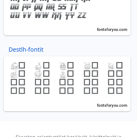
Destlh-fontit
Sivuston asiantuntijat keräävät, käsittelevät ja