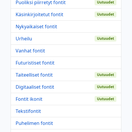
Puoliksi piirretyt fontit
Uutuudet
Käsinkirjoitetut fontit
Uutuudet
Nykyaikaiset fontit
Urheilu
Uutuudet
Vanhat fontit
Futuristiset fontit
Taiteelliset fontit
Uutuudet
Digitaaliset fontit
Uutuudet
Fontit ikonit
Uutuudet
Tekstifontit
Puhelimen fontit