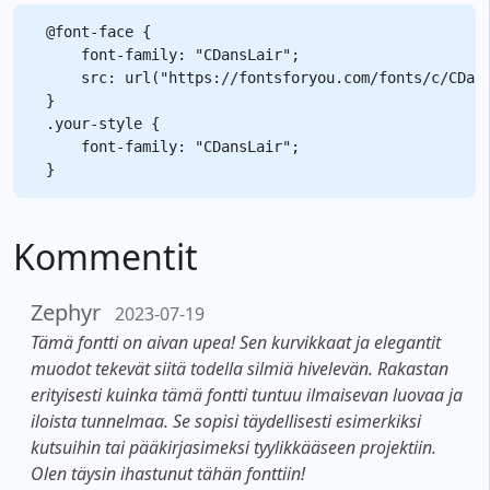
@font-face {

    font-family: "CDansLair";

    src: url("https://fontsforyou.com/fonts/c/CDans
}

.your-style {

    font-family: "CDansLair";

Kommentit
Zephyr
2023-07-19
Tämä fontti on aivan upea! Sen kurvikkaat ja elegantit
muodot tekevät siitä todella silmiä hivelevän. Rakastan
erityisesti kuinka tämä fontti tuntuu ilmaisevan luovaa ja
iloista tunnelmaa. Se sopisi täydellisesti esimerkiksi
kutsuihin tai pääkirjasimeksi tyylikkääseen projektiin.
Olen täysin ihastunut tähän fonttiin!