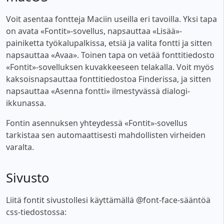
Voit asentaa fontteja Maciin useilla eri tavoilla. Yksi tapa
on avata «Fontit»-sovellus, napsauttaa «Lisää»-
painiketta työkalupalkissa, etsiä ja valita fontti ja sitten
napsauttaa «Avaa». Toinen tapa on vetää fonttitiedosto
«Fontit»-sovelluksen kuvakkeeseen telakalla. Voit myös
kaksoisnapsauttaa fonttitiedostoa Finderissa, ja sitten
napsauttaa «Asenna fontti» ilmestyvässä dialogi-
ikkunassa.
Fontin asennuksen yhteydessä «Fontit»-sovellus
tarkistaa sen automaattisesti mahdollisten virheiden
varalta.
Sivusto
Liitä fontit sivustollesi käyttämällä @font-face-sääntöä
css-tiedostossa: