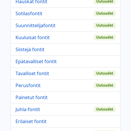
Hauskat fontit
Uutuudet
Sotilasfontit
Uutuudet
Suunnittelijafontit
Uutuudet
Kuuluisat fontit
Uutuudet
Siistejä fontit
Epätavalliset fontit
Tavalliset fontit
Uutuudet
Perusfontit
Uutuudet
Painetut fontit
Juhla-fontit
Uutuudet
Erilaiset fontit