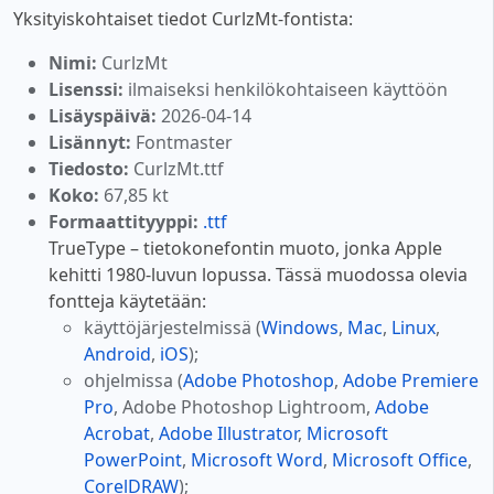
Yksityiskohtaiset tiedot CurlzMt-fontista:
Nimi:
CurlzMt
Lisenssi:
ilmaiseksi henkilökohtaiseen käyttöön
Lisäyspäivä:
2026-04-14
Lisännyt:
Fontmaster
Tiedosto:
CurlzMt.ttf
Koko:
67,85 kt
Formaattityyppi:
.ttf
TrueType – tietokonefontin muoto, jonka Apple
kehitti 1980-luvun lopussa. Tässä muodossa olevia
fontteja käytetään:
käyttöjärjestelmissä (
Windows
,
Mac
,
Linux
,
Android
,
iOS
);
ohjelmissa (
Adobe Photoshop
,
Adobe Premiere
Pro
, Adobe Photoshop Lightroom,
Adobe
Acrobat
,
Adobe Illustrator
,
Microsoft
PowerPoint
,
Microsoft Word
,
Microsoft Office
,
CorelDRAW
);