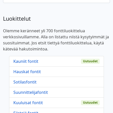
Luokittelut
Olemme keränneet yli 700 fonttiluokittelua
verkkosivuillamme. Alla on listattu niistä kysytyimmät ja
suosituimmat. Jos etsit tiettyä fonttiluokittelua, käytä
kätevää hakutoimintoa.
Kauniit fontit
Uutuudet
Hauskat fontit
Sotilasfontit
Suunnittelijafontit
Kuuluisat fontit
Uutuudet
Siistejä fontit