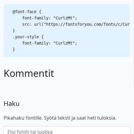
@font-face {

    font-family: "CurlzMt";

    src: url("https://fontsforyou.com/fonts/c/Curlz
}

.your-style {

    font-family: "CurlzMt";

Kommentit
Haku
Pikahaku fontille. Syötä teksti ja saat heti tuloksia.