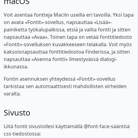
macOS
Voit asentaa fontteja Maciin useilla eri tavoilla. Yksi tapa
on avata «Fontit»-sovellus, napsauttaa «Lisää»-
painiketta työkalupalkissa, etsiä ja valita fontti ja sitten
napsauttaa «Avaa». Toinen tapa on vetää fonttitiedosto
«Fontit»-sovelluksen kuvakkeeseen telakalla. Voit myös
kaksoisnapsauttaa fonttitiedostoa Finderissa, ja sitten
napsauttaa «Asenna fontti» ilmestyvässä dialogi-
ikkunassa.
Fontin asennuksen yhteydessä «Fontit»-sovellus
tarkistaa sen automaattisesti mahdollisten virheiden
varalta.
Sivusto
Liitä fontit sivustollesi käyttämällä @font-face-sääntöä
css-tiedostossa: