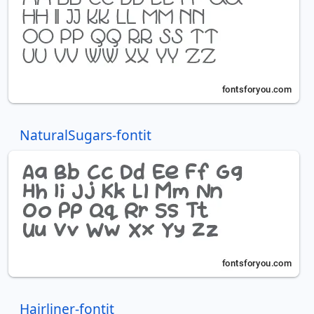
NaturalSugars-fontit
Hairliner-fontit