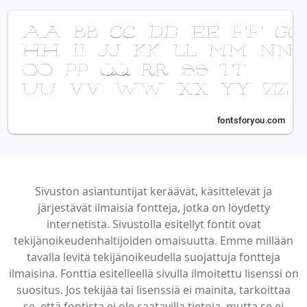
Sivuston asiantuntijat keräävät, käsittelevät ja
järjestävät ilmaisia fontteja, jotka on löydetty
internetistä. Sivustolla esitellyt fontit ovat
tekijänoikeudenhaltijoiden omaisuutta. Emme millään
tavalla levitä tekijänoikeudella suojattuja fontteja
ilmaisina. Fonttia esitelleellä sivulla ilmoitettu lisenssi on
suositus. Jos tekijää tai lisenssiä ei mainita, tarkoittaa
se, että fontista ei ole saatavilla tietoja, mutta se ei