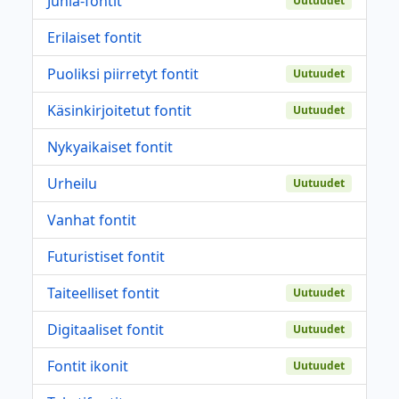
Juhla-fontit
Uutuudet
Erilaiset fontit
Puoliksi piirretyt fontit
Uutuudet
Käsinkirjoitetut fontit
Uutuudet
Nykyaikaiset fontit
Urheilu
Uutuudet
Vanhat fontit
Futuristiset fontit
Taiteelliset fontit
Uutuudet
Digitaaliset fontit
Uutuudet
Fontit ikonit
Uutuudet