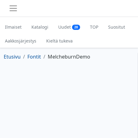
Ilmaiset
Katalogi
Uudet
TOP
Suositut
28
Aakkosjärjestys
Kieltä tukeva
Etusivu
Fontit
MelcheburnDemo