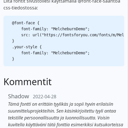
Liitä fontit sivustollesi käyttämällä @font-face-sääntöä
css-tiedostossa:
@font-face {

    font-family: "MelcheburnDemo";

    src: url("https://fontsforyou.com/fonts/m/Melch
}

.your-style {

    font-family: "MelcheburnDemo";

Kommentit
Shadow
2022-04-28
Tämä fontti on erittäin tyylikäs ja sopii hyvin erilaisiin
suunnitteluprojekteihin. Sen käsinkirjoitettu tyyli antaa
tekstille persoonallisuutta ja luonnollisuutta. Voisin
kuvitella käyttäväni tätä fonttia esimerkiksi kutsukorteissa