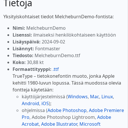
Tietoja
Yksityiskohtaiset tiedot MelcheburnDemo-fontista:
Nimi:
MelcheburnDemo
Lisenssi:
ilmaiseksi henkilökohtaiseen käyttöön
Lisäyspäivä:
2024-09-02
Lisännyt:
Fontmaster
Tiedosto:
MelcheburnDemo.ttf
Koko:
30,88 kt
Formaattityyppi:
.ttf
TrueType – tietokonefontin muoto, jonka Apple
kehitti 1980-luvun lopussa. Tässä muodossa olevia
fontteja käytetään:
käyttöjärjestelmissä (
Windows
,
Mac
,
Linux
,
Android
,
iOS
);
ohjelmissa (
Adobe Photoshop
,
Adobe Premiere
Pro
, Adobe Photoshop Lightroom,
Adobe
Acrobat
,
Adobe Illustrator
,
Microsoft