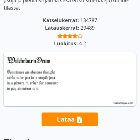
(isoja ja pieniä kirjaimia sekä erikoismerkkejä) online-
tilassa.
Katselukerrat:
134787
Latauskerrat:
29489
Luokitus:
4.2
Lataa