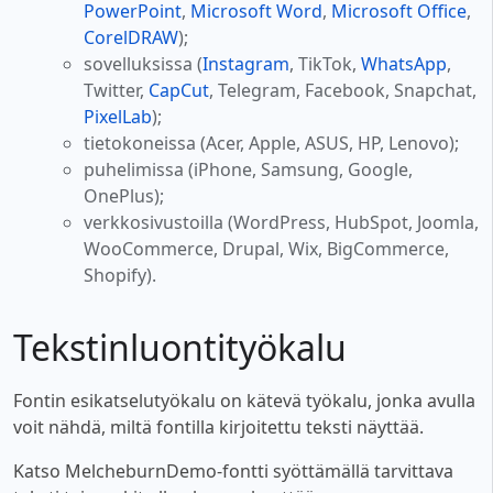
PowerPoint
,
Microsoft Word
,
Microsoft Office
,
CorelDRAW
);
sovelluksissa (
Instagram
, TikTok,
WhatsApp
,
Twitter,
CapCut
, Telegram, Facebook, Snapchat,
PixelLab
);
tietokoneissa (Acer, Apple, ASUS, HP, Lenovo);
puhelimissa (iPhone, Samsung, Google,
OnePlus);
verkkosivustoilla (WordPress, HubSpot, Joomla,
WooCommerce, Drupal, Wix, BigCommerce,
Shopify).
Tekstinluontityökalu
Fontin esikatselutyökalu on kätevä työkalu, jonka avulla
voit nähdä, miltä fontilla kirjoitettu teksti näyttää.
Katso MelcheburnDemo-fontti syöttämällä tarvittava