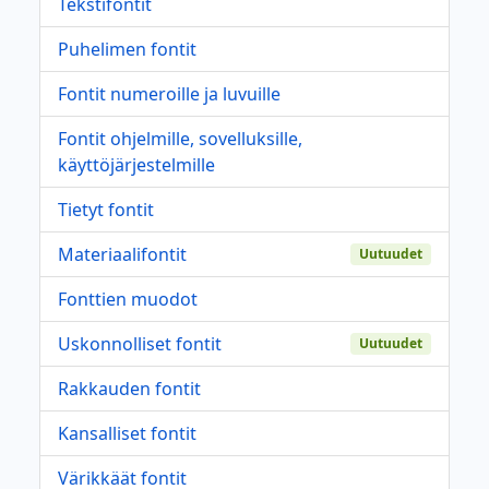
Tekstifontit
Puhelimen fontit
Fontit numeroille ja luvuille
Fontit ohjelmille, sovelluksille,
käyttöjärjestelmille
Tietyt fontit
Materiaalifontit
Uutuudet
Fonttien muodot
Uskonnolliset fontit
Uutuudet
Rakkauden fontit
Kansalliset fontit
Värikkäät fontit