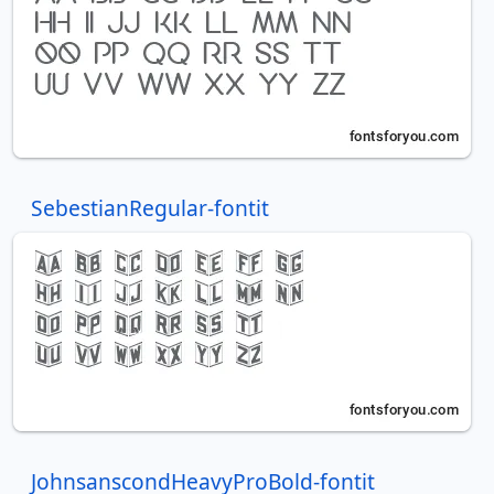
SebestianRegular-fontit
JohnsanscondHeavyProBold-fontit