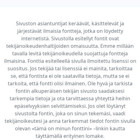
Sivuston asiantuntijat keräävät, käsittelevät ja
järjestävät ilmaisia fontteja, jotka on löydetty
internetistä. Sivustolla esitellyt fontit ovat
tekijänoikeudenhaltijoiden omaisuutta. Emme millään
tavalla levitä tekijänoikeudella suojattuja fontteja
ilmaisina. Fonttia esitelleellä sivulla ilmoitettu lisenssi on
suositus. Jos tekijää tai lisenssiä ei mainita, tarkoittaa
se, että fontista ei ole saatavilla tietoja, mutta se ei
tarkoita, että fontti olisi ilmainen. Ole hyvä ja tarkista
fontin alkuperäisen tekijän sivusto saadaksesi
tarkempia tietoja ja ota tarvittaessa yhteyttä heihin
epäselvyyksien selvittämiseksi. Jos olet löytänyt
sivustolta fontin, joka on sinun tekemäsi, vaadi
tekijänoikeutesi ja anna tarkemmat tiedot fontin sivulla
olevan «tämä on minun fonttini» –linkin kautta
täyttämällä erityinen lomake.