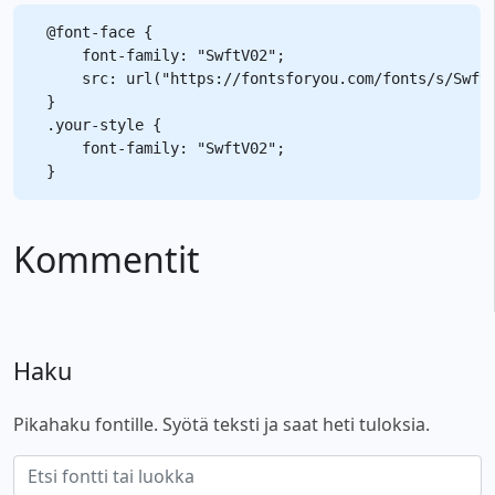
@font-face {

    font-family: "SwftV02";

    src: url("https://fontsforyou.com/fonts/s/SwftV
}

.your-style {

    font-family: "SwftV02";

Kommentit
Haku
Pikahaku fontille. Syötä teksti ja saat heti tuloksia.