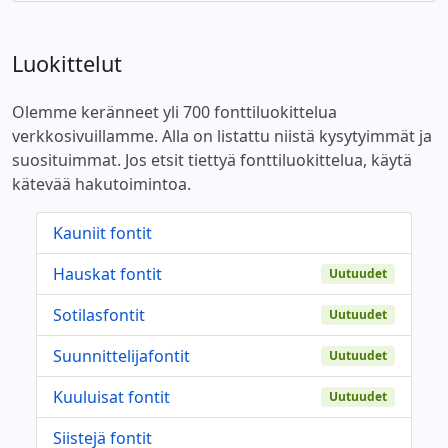
Luokittelut
Olemme keränneet yli 700 fonttiluokittelua
verkkosivuillamme. Alla on listattu niistä kysytyimmät ja
suosituimmat. Jos etsit tiettyä fonttiluokittelua, käytä
kätevää hakutoimintoa.
Kauniit fontit
Hauskat fontit
Uutuudet
Sotilasfontit
Uutuudet
Suunnittelijafontit
Uutuudet
Kuuluisat fontit
Uutuudet
Siistejä fontit