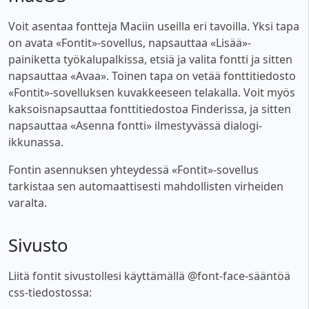
Voit asentaa fontteja Maciin useilla eri tavoilla. Yksi tapa
on avata «Fontit»-sovellus, napsauttaa «Lisää»-
painiketta työkalupalkissa, etsiä ja valita fontti ja sitten
napsauttaa «Avaa». Toinen tapa on vetää fonttitiedosto
«Fontit»-sovelluksen kuvakkeeseen telakalla. Voit myös
kaksoisnapsauttaa fonttitiedostoa Finderissa, ja sitten
napsauttaa «Asenna fontti» ilmestyvässä dialogi-
ikkunassa.
Fontin asennuksen yhteydessä «Fontit»-sovellus
tarkistaa sen automaattisesti mahdollisten virheiden
varalta.
Sivusto
Liitä fontit sivustollesi käyttämällä @font-face-sääntöä
css-tiedostossa: