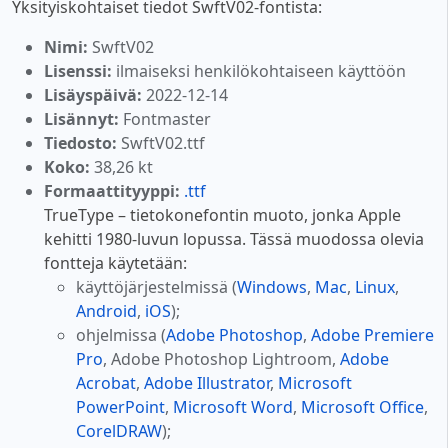
Yksityiskohtaiset tiedot SwftV02-fontista:
Nimi:
SwftV02
Lisenssi:
ilmaiseksi henkilökohtaiseen käyttöön
Lisäyspäivä:
2022-12-14
Lisännyt:
Fontmaster
Tiedosto:
SwftV02.ttf
Koko:
38,26 kt
Formaattityyppi:
.ttf
TrueType – tietokonefontin muoto, jonka Apple
kehitti 1980-luvun lopussa. Tässä muodossa olevia
fontteja käytetään:
käyttöjärjestelmissä (
Windows
,
Mac
,
Linux
,
Android
,
iOS
);
ohjelmissa (
Adobe Photoshop
,
Adobe Premiere
Pro
, Adobe Photoshop Lightroom,
Adobe
Acrobat
,
Adobe Illustrator
,
Microsoft
PowerPoint
,
Microsoft Word
,
Microsoft Office
,
CorelDRAW
);