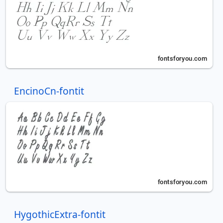
EncinoCn-fontit
HygothicExtra-fontit