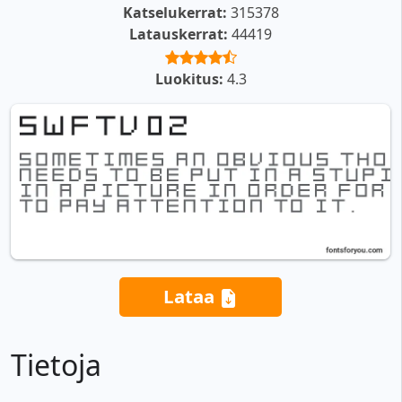
Katselukerrat:
315378
Latauskerrat:
44419
Luokitus:
4.3
Lataa
Tietoja