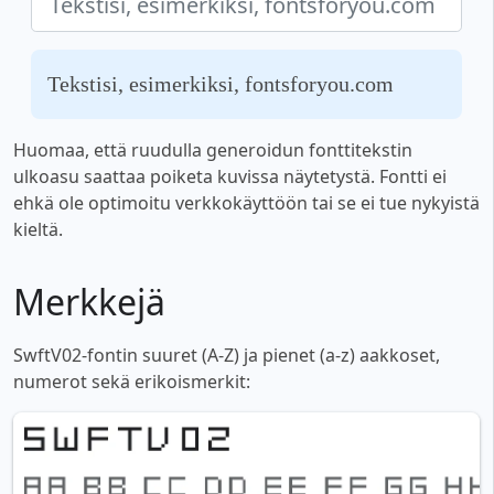
Tekstisi, esimerkiksi, fontsforyou.com
Huomaa, että ruudulla generoidun fonttitekstin
ulkoasu saattaa poiketa kuvissa näytetystä. Fontti ei
ehkä ole optimoitu verkkokäyttöön tai se ei tue nykyistä
kieltä.
Merkkejä
SwftV02-fontin suuret (A-Z) ja pienet (a-z) aakkoset,
numerot sekä erikoismerkit: