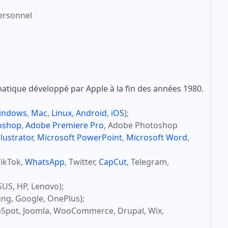
ersonnel
atique développé par Apple à la fin des années 1980.
indows
,
Mac
,
Linux
,
Android
,
iOS
);
oshop
,
Adobe Premiere Pro
, Adobe Photoshop
lustrator
,
Microsoft PowerPoint
,
Microsoft Word
,
TikTok,
WhatsApp
, Twitter,
CapCut
, Telegram,
SUS, HP, Lenovo);
ng, Google, OnePlus);
bSpot, Joomla, WooCommerce, Drupal, Wix,