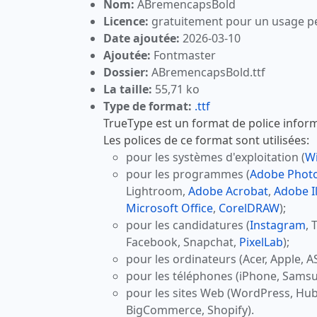
Nom:
ABremencapsBold
Licence:
gratuitement pour un usage p
Date ajoutée:
2026-03-10
Ajoutée:
Fontmaster
Dossier:
ABremencapsBold.ttf
La taille:
55,71 ko
Type de format:
.ttf
TrueType est un format de police inform
Les polices de ce format sont utilisées:
pour les systèmes d'exploitation (
W
pour les programmes (
Adobe Phot
Lightroom,
Adobe Acrobat
,
Adobe Il
Microsoft Office
,
CorelDRAW
);
pour les candidatures (
Instagram
, 
Facebook, Snapchat,
PixelLab
);
pour les ordinateurs (Acer, Apple, A
pour les téléphones (iPhone, Samsu
pour les sites Web (WordPress, Hu
BigCommerce, Shopify).