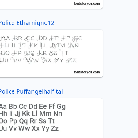
Police Etharnigno12
Police Puffangelhalfital