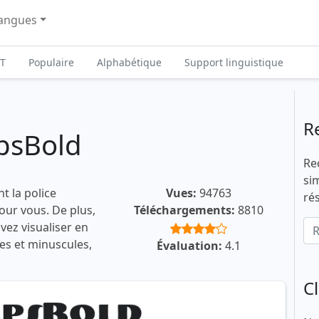
angues
T
Populaire
Alphabétique
Support linguistique
R
psBold
Re
si
t la police
Vues:
94763
ré
our vous. De plus,
Téléchargements:
8810
vez visualiser en
les et minuscules,
Évaluation:
4.1
C