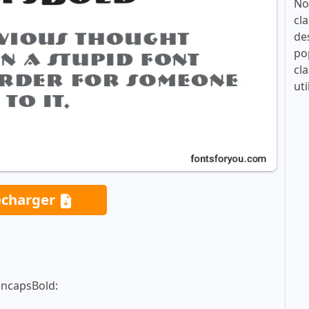
No
cla
de
po
cla
uti
écharger
encapsBold: