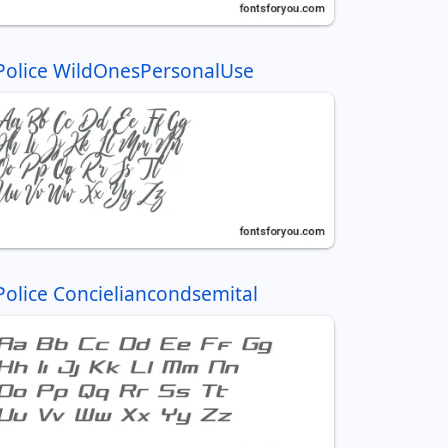
Police WildOnesPersonalUse
Police Concieliancondsemital