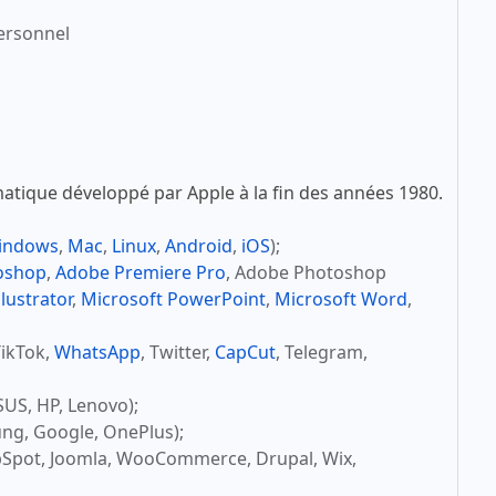
ersonnel
atique développé par Apple à la fin des années 1980.
indows
,
Mac
,
Linux
,
Android
,
iOS
);
oshop
,
Adobe Premiere Pro
, Adobe Photoshop
lustrator
,
Microsoft PowerPoint
,
Microsoft Word
,
TikTok,
WhatsApp
, Twitter,
CapCut
, Telegram,
SUS, HP, Lenovo);
ng, Google, OnePlus);
bSpot, Joomla, WooCommerce, Drupal, Wix,