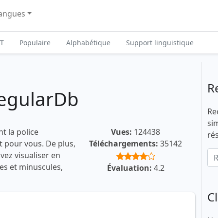
angues
T
Populaire
Alphabétique
Support linguistique
R
RegularDb
Re
si
t la police
Vues:
124438
ré
t pour vous. De plus,
Téléchargements:
35142
vez visualiser en
les et minuscules,
Évaluation:
4.2
C