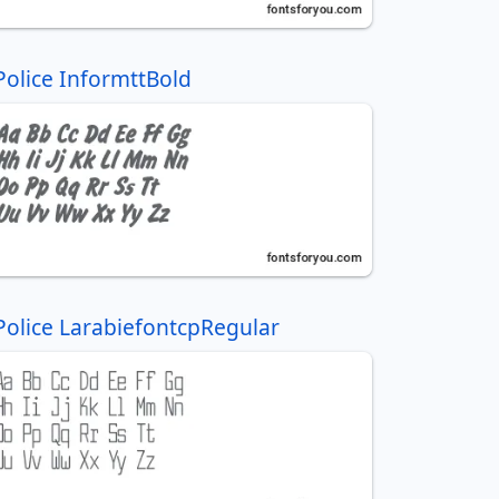
Police InformttBold
Police LarabiefontcpRegular