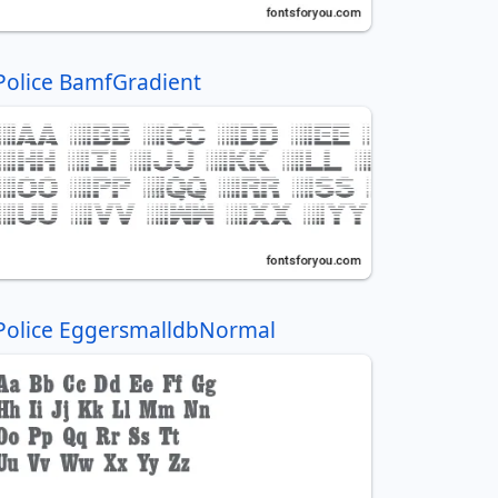
Police BamfGradient
Police EggersmalldbNormal