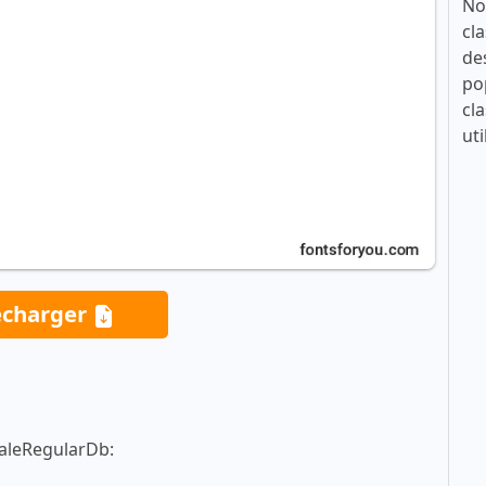
No
cla
de
po
cla
uti
écharger
daleRegularDb: