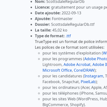
Nom:
ScottsdaleRegularDb
Licence:
gratuitement pour un usage p
Date ajoutée:
2022-09-13
Ajoutée:
Fontmaster
Dossier:
ScottsdaleRegularDb.ttf
La taille:
45,02 ko
Type de format:
.ttf
TrueType est un format de police inform
Les polices de ce format sont utilisées:
pour les systèmes d'exploitation (
W
pour les programmes (
Adobe Phot
Lightroom,
Adobe Acrobat
,
Adobe Il
Microsoft Office
,
CorelDRAW
);
pour les candidatures (
Instagram
, 
Facebook, Snapchat,
PixelLab
);
pour les ordinateurs (Acer, Apple, A
pour les téléphones (iPhone, Samsu
pour les sites Web (WordPress, Hu
BigCommerce, Shopify).