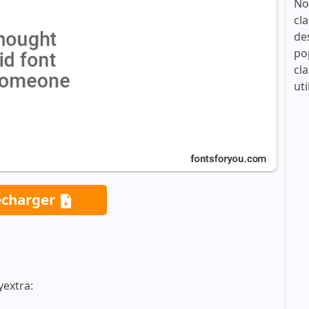
No
cla
de
po
cla
uti
écharger
yextra: