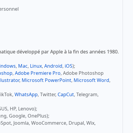
ersonnel
atique développé par Apple à la fin des années 1980.
indows
,
Mac
,
Linux
,
Android
,
iOS
);
oshop
,
Adobe Premiere Pro
, Adobe Photoshop
lustrator
,
Microsoft PowerPoint
,
Microsoft Word
,
TikTok,
WhatsApp
, Twitter,
CapCut
, Telegram,
SUS, HP, Lenovo);
ng, Google, OnePlus);
bSpot, Joomla, WooCommerce, Drupal, Wix,