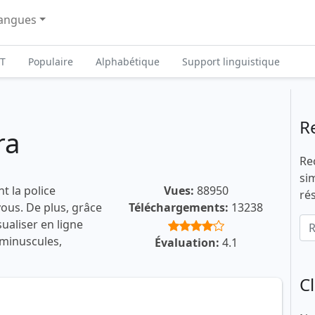
angues
T
Populaire
Alphabétique
Support linguistique
R
ra
Re
si
t la police
Vues:
88950
ré
 vous. De plus, grâce
Téléchargements:
13238
ualiser en ligne
 minuscules,
Évaluation:
4.1
C