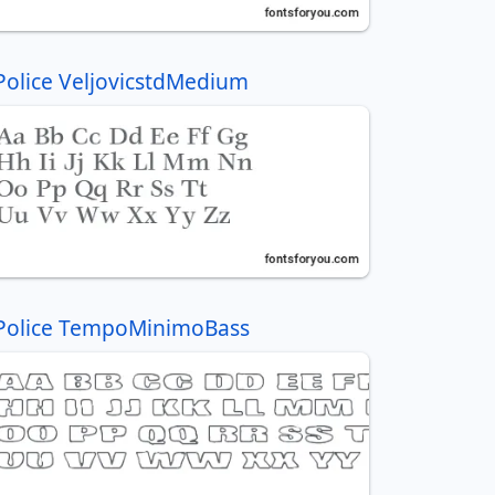
Police VeljovicstdMedium
Police TempoMinimoBass