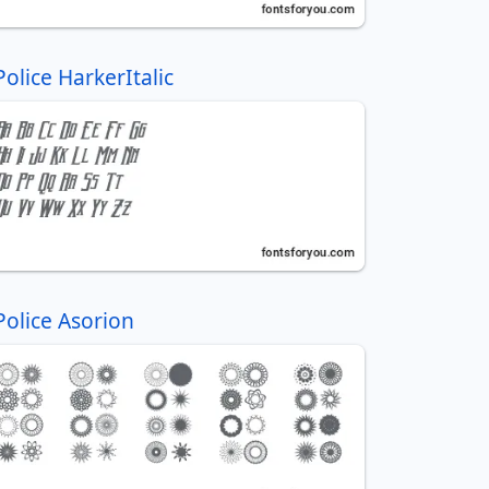
Police HarkerItalic
Police Asorion