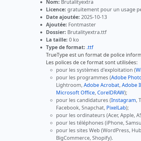
Nom:
Brutalityextra
Licence:
gratuitement pour un usage p
Date ajoutée:
2025-10-13
Ajoutée:
Fontmaster
Dossier:
Brutalityextra.ttf
La taille:
0 ko
Type de format:
.ttf
TrueType est un format de police inform
Les polices de ce format sont utilisées:
pour les systèmes d'exploitation (
W
pour les programmes (
Adobe Phot
Lightroom,
Adobe Acrobat
,
Adobe Il
Microsoft Office
,
CorelDRAW
);
pour les candidatures (
Instagram
, 
Facebook, Snapchat,
PixelLab
);
pour les ordinateurs (Acer, Apple, A
pour les téléphones (iPhone, Samsu
pour les sites Web (WordPress, Hu
BigCommerce, Shopify).