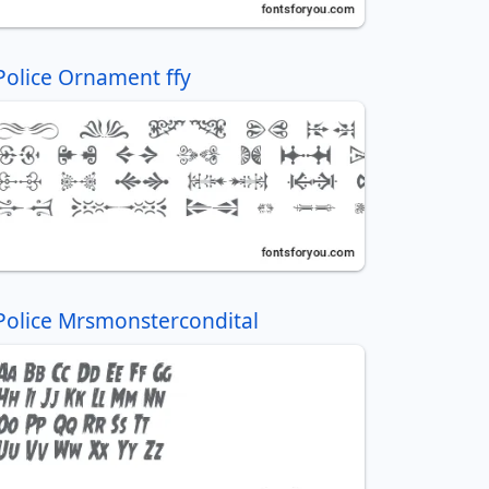
Police Ornament ffy
Police Mrsmonstercondital