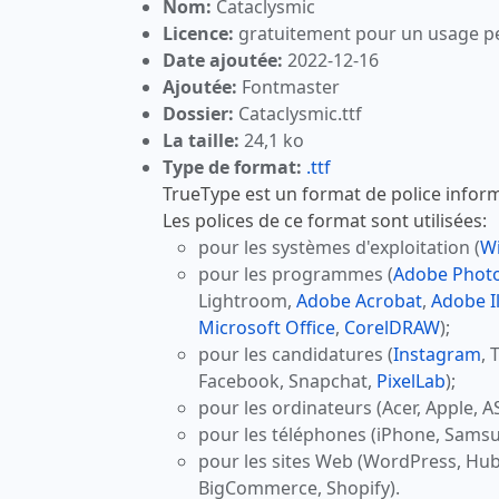
Nom:
Cataclysmic
Licence:
gratuitement pour un usage p
Date ajoutée:
2022-12-16
Ajoutée:
Fontmaster
Dossier:
Cataclysmic.ttf
La taille:
24,1 ko
Type de format:
.ttf
TrueType est un format de police inform
Les polices de ce format sont utilisées:
pour les systèmes d'exploitation (
W
pour les programmes (
Adobe Phot
Lightroom,
Adobe Acrobat
,
Adobe Il
Microsoft Office
,
CorelDRAW
);
pour les candidatures (
Instagram
, 
Facebook, Snapchat,
PixelLab
);
pour les ordinateurs (Acer, Apple, A
pour les téléphones (iPhone, Samsu
pour les sites Web (WordPress, Hu
BigCommerce, Shopify).