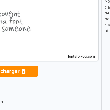
No
cla
de
po
cla
uti
écharger
smic: