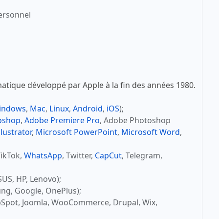
ersonnel
atique développé par Apple à la fin des années 1980.
indows
,
Mac
,
Linux
,
Android
,
iOS
);
oshop
,
Adobe Premiere Pro
, Adobe Photoshop
lustrator
,
Microsoft PowerPoint
,
Microsoft Word
,
TikTok,
WhatsApp
, Twitter,
CapCut
, Telegram,
SUS, HP, Lenovo);
ng, Google, OnePlus);
bSpot, Joomla, WooCommerce, Drupal, Wix,