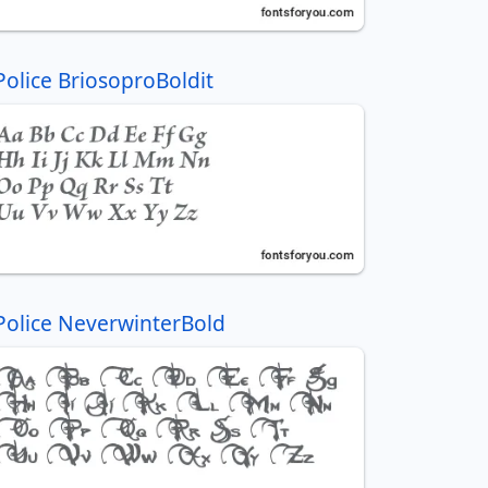
Police BriosoproBoldit
Police NeverwinterBold