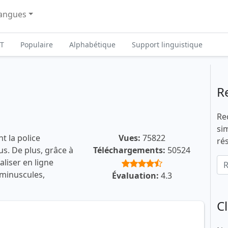
angues
T
Populaire
Alphabétique
Support linguistique
R
Re
si
t la police
Vues:
75822
ré
us. De plus, grâce à
Téléchargements:
50524
liser en ligne
 minuscules,
Évaluation:
4.3
C