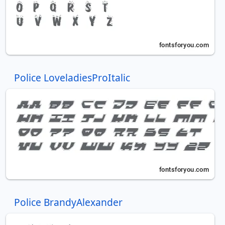
Police LoveladiesProItalic
Police BrandyAlexander