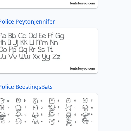
Police PeytonJennifer
Police BeestingsBats