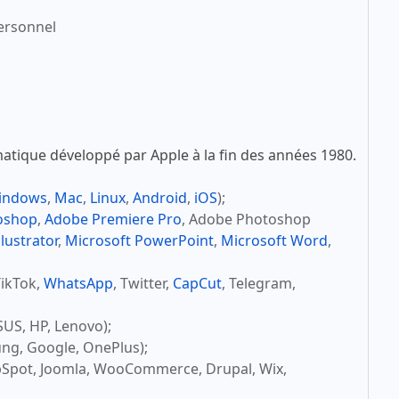
ersonnel
atique développé par Apple à la fin des années 1980.
indows
,
Mac
,
Linux
,
Android
,
iOS
);
oshop
,
Adobe Premiere Pro
, Adobe Photoshop
lustrator
,
Microsoft PowerPoint
,
Microsoft Word
,
TikTok,
WhatsApp
, Twitter,
CapCut
, Telegram,
SUS, HP, Lenovo);
ng, Google, OnePlus);
bSpot, Joomla, WooCommerce, Drupal, Wix,