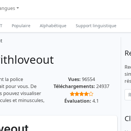
angues
T
Populaire
Alphabétique
Support linguistique
t
R
ithloveout
Re
si
t la police
Vues:
96554
ré
ait pour vous. De
Téléchargements:
24937
s pouvez visualiser
scules et minuscules,
Évaluation:
4.1
C