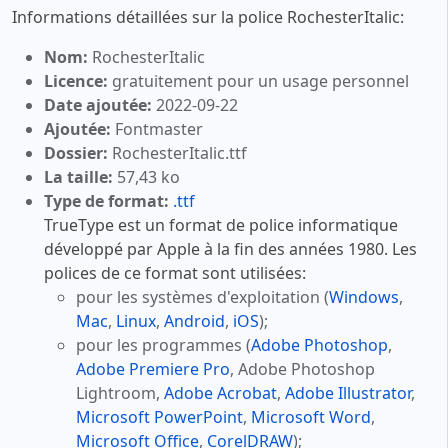
Informations détaillées sur la police RochesterItalic:
Nom:
RochesterItalic
Licence:
gratuitement pour un usage personnel
Date ajoutée:
2022-09-22
Ajoutée:
Fontmaster
Dossier:
RochesterItalic.ttf
La taille:
57,43 ko
Type de format:
.ttf
TrueType est un format de police informatique
développé par Apple à la fin des années 1980. Les
polices de ce format sont utilisées:
pour les systèmes d'exploitation (
Windows
,
Mac
,
Linux
,
Android
,
iOS
);
pour les programmes (
Adobe Photoshop
,
Adobe Premiere Pro
, Adobe Photoshop
Lightroom,
Adobe Acrobat
,
Adobe Illustrator
,
Microsoft PowerPoint
,
Microsoft Word
,
Microsoft Office
,
CorelDRAW
);