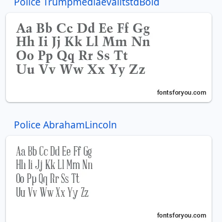
Police TrumpmediaevalltstdBold
Police AbrahamLincoln