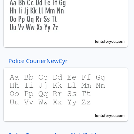
Police CourierNewCyr