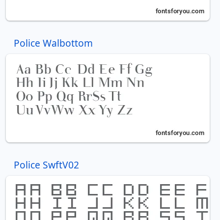
Police Walbottom
Police SwftV02