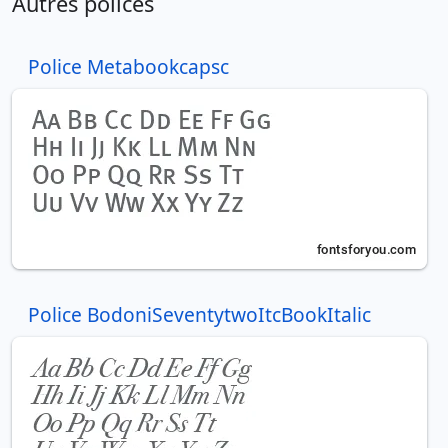
Autres polices
Police Metabookcapsc
Police BodoniSeventytwoItcBookItalic