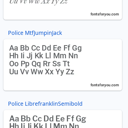
Police MtfJumpinJack
Police LibrefranklinSemibold