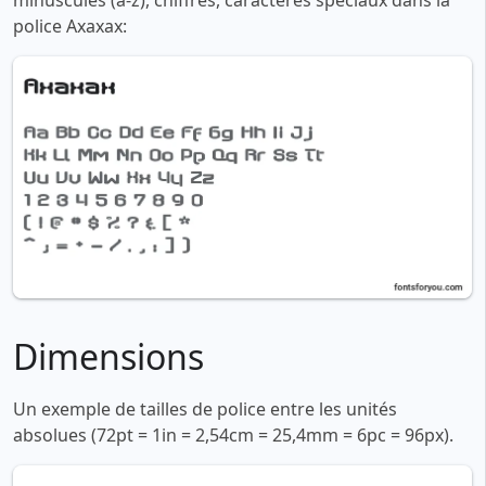
minuscules (a-z), chiffres, caractères spéciaux dans la
police Axaxax:
Dimensions
Un exemple de tailles de police entre les unités
absolues (72pt = 1in = 2,54cm = 25,4mm = 6pc = 96px).