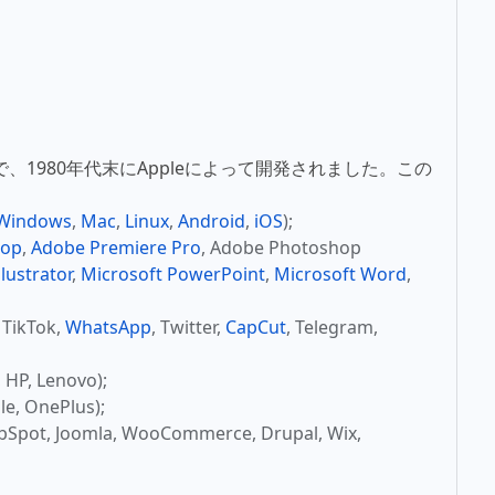
式で、1980年代末にAppleによって開発されました。この
Windows
,
Mac
,
Linux
,
Android
,
iOS
);
hop
,
Adobe Premiere Pro
, Adobe Photoshop
lustrator
,
Microsoft PowerPoint
,
Microsoft Word
,
, TikTok,
WhatsApp
, Twitter,
CapCut
, Telegram,
P, Lenovo);
, OnePlus);
t, Joomla, WooCommerce, Drupal, Wix,