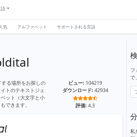
言語
人気
アルファベット
サポートされる言語
dital
フ
で
ロードする場所をお探しの
ビュー:
104219
サイトのテキストジェ
ダウンロード:
42934
ァベット（大文字と小
ともできます。
評価:
4.3
私