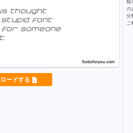
類
の
分
ご
ンロードする