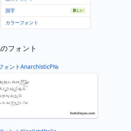
国字
新しい
カラーフォント
他のフォント
フォントAnarchisticР№