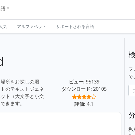
言語
人気
アルファベット
サポートされる言語
d
フ
で
する場所をお探しの場
ビュー:
95139
イトのテキストジェネ
ダウンロード:
20105
ベット（大文字と小文
もできます。
評価:
4.1
私