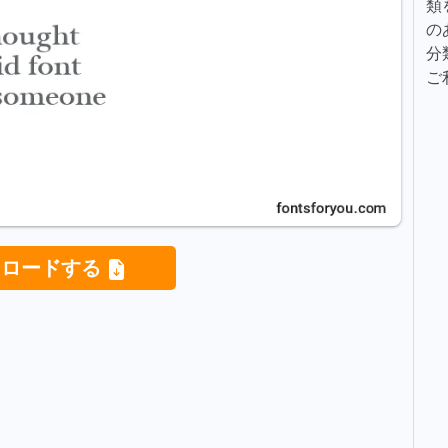
類
の
分
ご
ンロードする