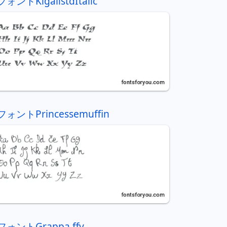
フォントKigalistdItalic
フォントPrincessemuffin
フォントGrappa ffy