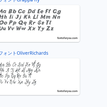
フォントOliverRichards