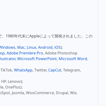
式で、1980年代末にAppleによって開発されました。この
Windows
,
Mac
,
Linux
,
Android
,
iOS
);
hop
,
Adobe Premiere Pro
, Adobe Photoshop
lustrator
,
Microsoft PowerPoint
,
Microsoft Word
,
, TikTok,
WhatsApp
, Twitter,
CapCut
, Telegram,
P, Lenovo);
, OnePlus);
t, Joomla, WooCommerce, Drupal, Wix,