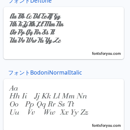
フォントDeftone
フォントBodoniNormalItalic