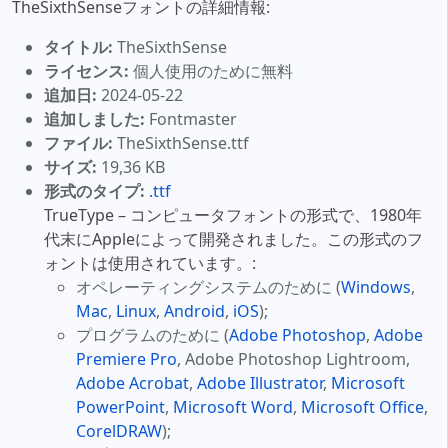
TheSixthSenseフォントの詳細情報:
タイトル:
TheSixthSense
ライセンス:
個人使用のために無料
追加日:
2024-05-22
追加しました:
Fontmaster
ファイル:
TheSixthSense.ttf
サイズ:
19,36 KB
形式のタイプ:
.ttf
TrueType – コンピュータフォントの形式で、1980年
代末にAppleによって開発されました。この形式のフ
ォントは使用されています。:
オペレーティングシステムのために (
Windows
,
Mac
,
Linux
,
Android
,
iOS
);
プログラムのために (
Adobe Photoshop
,
Adobe
Premiere Pro
, Adobe Photoshop Lightroom,
Adobe Acrobat
,
Adobe Illustrator
,
Microsoft
PowerPoint
,
Microsoft Word
,
Microsoft Office
,
CorelDRAW
);