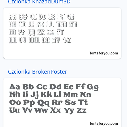
Czcionka KhazadDum3D
Czcionka BrokenPoster