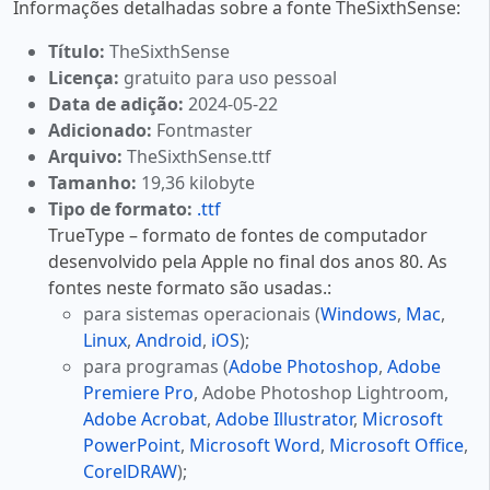
Informações detalhadas sobre a fonte TheSixthSense:
Título:
TheSixthSense
Licença:
gratuito para uso pessoal
Data de adição:
2024-05-22
Adicionado:
Fontmaster
Arquivo:
TheSixthSense.ttf
Tamanho:
19,36 kilobyte
Tipo de formato:
.ttf
TrueType – formato de fontes de computador
desenvolvido pela Apple no final dos anos 80. As
fontes neste formato são usadas.:
para sistemas operacionais (
Windows
,
Mac
,
Linux
,
Android
,
iOS
);
para programas (
Adobe Photoshop
,
Adobe
Premiere Pro
, Adobe Photoshop Lightroom,
Adobe Acrobat
,
Adobe Illustrator
,
Microsoft
PowerPoint
,
Microsoft Word
,
Microsoft Office
,
CorelDRAW
);