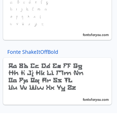
Fonte ShakeItOffBold