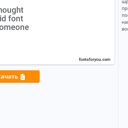
шр
пр
по
на
во
качать