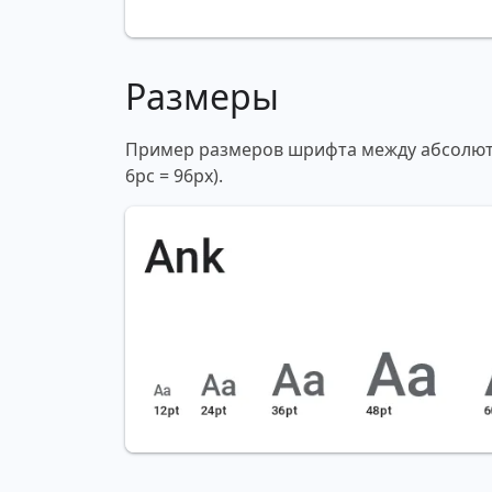
Размеры
Пример размеров шрифта между абсолютны
6pc = 96px).