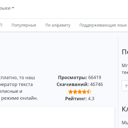
зыки
П
Популярные
По алфавиту
Поддерживающие язык
П
Мг
те
сплатно, то наш
Просмотры:
66419
нератор текста
Скачиваний:
46746
описные и
в режиме онлайн.
Рейтинг:
4.3
К
Мы