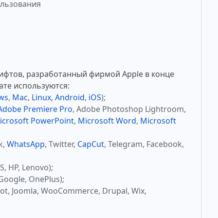
ользования
ифтов, разработанный фирмой Apple в конце
ате используются:
ws
,
Mac
,
Linux
,
Android
,
iOS
);
Adobe Premiere Pro
, Adobe Photoshop Lightroom,
icrosoft PowerPoint
,
Microsoft Word
,
Microsoft
k,
WhatsApp
, Twitter,
CapCut
, Telegram, Facebook,
, HP, Lenovo);
Google, OnePlus);
ot, Joomla, WooCommerce, Drupal, Wix,