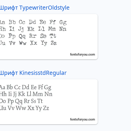
Шрифт TypewriterOldstyle
Шрифт KinesisstdRegular