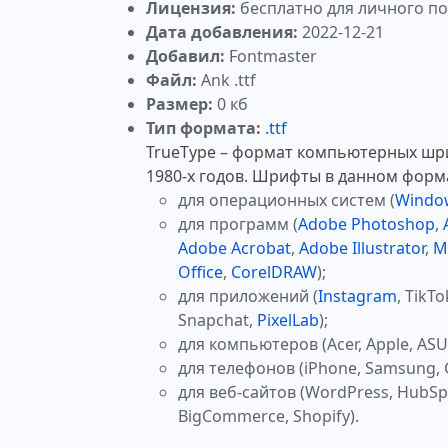
Лицензия:
бесплатно для личного п
Дата добавления:
2022-12-21
Добавил:
Fontmaster
Файл:
Ank .ttf
Размер:
0 кб
Тип формата:
.ttf
TrueType – формат компьютерных шр
1980-х годов. Шрифты в данном форм
для операционных систем (
Windo
для программ (
Adobe Photoshop
,
Adobe Acrobat
,
Adobe Illustrator
,
M
Office
,
CorelDRAW
);
для приложений (
Instagram
, TikTo
Snapchat,
PixelLab
);
для компьютеров (Acer, Apple, ASUS
для телефонов (iPhone, Samsung, 
для веб-сайтов (WordPress, HubSp
BigCommerce, Shopify).