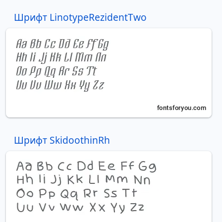
Шрифт LinotypeRezidentTwo
Шрифт SkidoothinRh