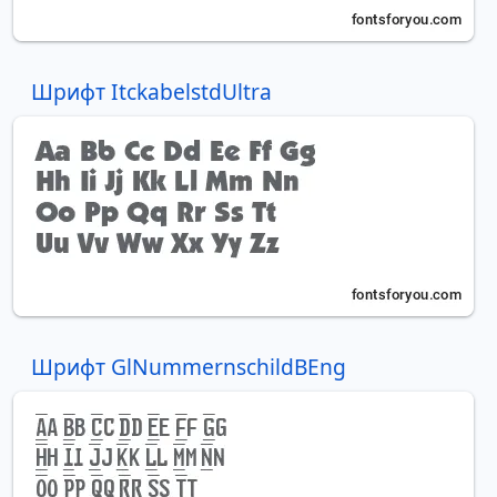
Шрифт ItckabelstdUltra
Шрифт GlNummernschildBEng