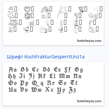
Шрифт KochFrakturGesperrtUnz1a