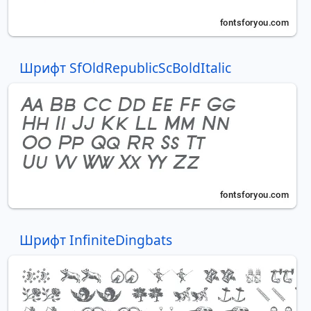
Шрифт SfOldRepublicScBoldItalic
Шрифт InfiniteDingbats