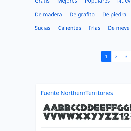
Gratis
Mejores
Populares
Nuev
De madera
De grafito
De piedra
Sucias
Calientes
Frías
De nieve
1
2
3
Fuente NorthernTerritories