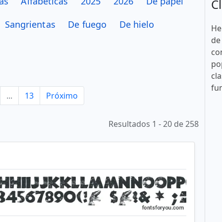
as
Alfabéticas
2025
2026
De papel
Cl
Sangrientas
De fuego
De hielo
He
de
co
po
cla
fu
...
13
Próximo
Resultados 1 - 20 de 258