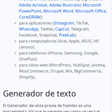
Adobe Acrobat
,
Adobe Illustrator
,
Microsoft
PowerPoint
,
Microsoft Word
,
Microsoft Office
,
CorelDRAW
);
para aplicaciones (
Instagram
, TikTok,
WhatsApp
, Twitter,
CapCut
, Telegram,
Facebook, Snapchat,
PixelLab
);
para computadoras (Acer, Apple, ASUS, HP,
Lenovo);
para telefonos (iPhone, Samsung, Google,
OnePlus);
para sitios web (WordPress, HubSpot, Joomla,
WooCommerce, Drupal, Wix, BigCommerce,
Shopify).
Generador de texto
El Generador de vista previa de fuentes es una
herramienta útil que le permite ver cómo se verá el