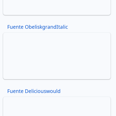
Fuente ObeliskgrandItalic
Fuente Deliciouswould