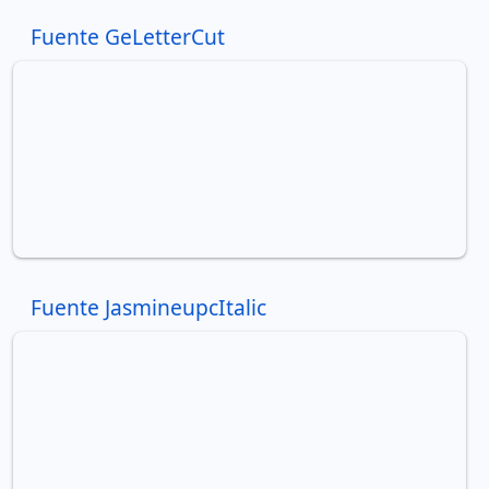
Fuente GeLetterCut
Fuente JasmineupcItalic