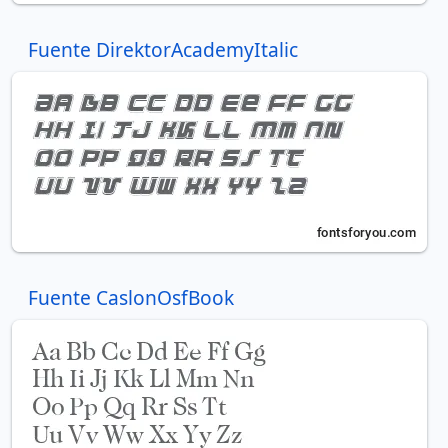
Fuente DirektorAcademyItalic
Fuente CaslonOsfBook