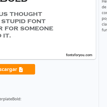
He
de
co
po
cla
fu
scargar
erplateBold: