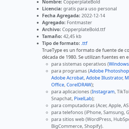
Nombre:
CopperplateBold
Licencia:
gratis para uso personal
Fecha Agregada:
2022-12-14
Agregado:
Fontmaster
Archivo:
CopperplateBold.ttf
Tamaño:
42,45 kb
Tipo de formato:
.ttf
TrueType es un formato de fuente de co
década de 1980. Se utilizan fuentes en 
para sistemas operativos (
Windows
para programas (
Adobe Photoshop
Adobe Acrobat
,
Adobe Illustrator
,
M
Office
,
CorelDRAW
);
para aplicaciones (
Instagram
, TikT
Snapchat,
PixelLab
);
para computadoras (Acer, Apple, AS
para telefonos (iPhone, Samsung, G
para sitios web (WordPress, HubSp
BigCommerce, Shopify).