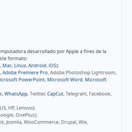
mputadora desarrollado por Apple a fines de la
este formato:
,
Mac
,
Linux
,
Android
,
iOS
);
,
Adobe Premiere Pro
, Adobe Photoshop Lightroom,
icrosoft PowerPoint
,
Microsoft Word
,
Microsoft
ok,
WhatsApp
, Twitter,
CapCut
, Telegram, Facebook,
US, HP, Lenovo);
oogle, OnePlus);
ot, Joomla, WooCommerce, Drupal, Wix,