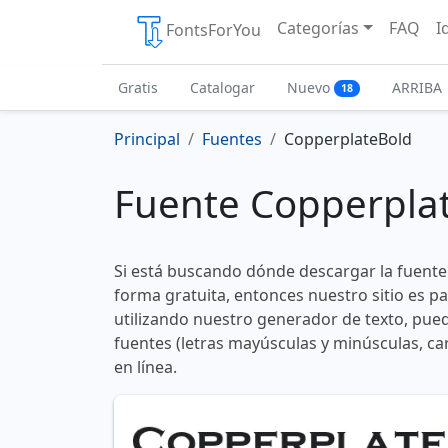
Categorías
FAQ
I
FontsForYou
Gratis
Catalogar
Nuevo
ARRIBA
18
Principal
Fuentes
CopperplateBold
Fuente Copperpla
Si está buscando dónde descargar la fuent
forma gratuita, entonces nuestro sitio es p
utilizando nuestro generador de texto, pued
fuentes (letras mayúsculas y minúsculas, ca
en línea.