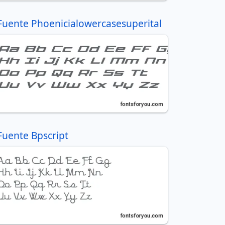
Fuente Phoenicialowercasesuperital
Fuente Bpscript