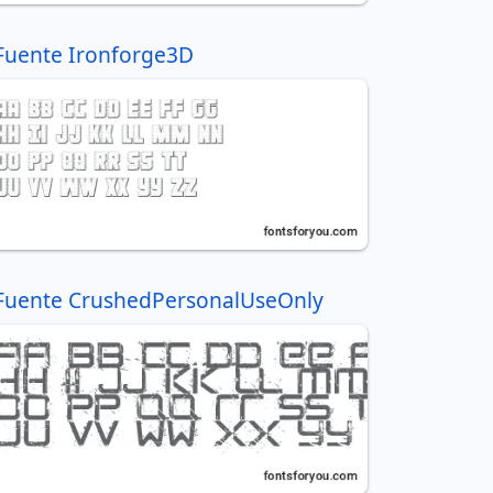
Fuente Ironforge3D
Fuente CrushedPersonalUseOnly