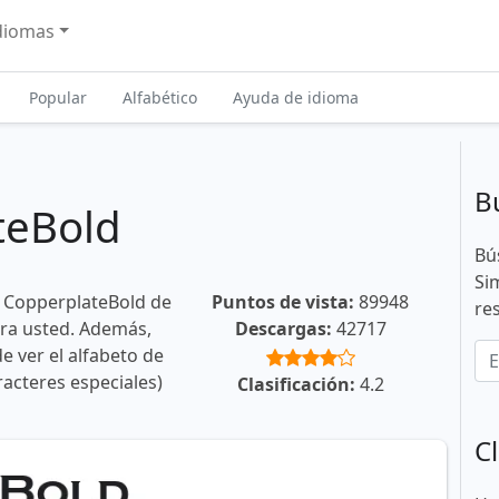
diomas
Popular
Alfabético
Ayuda de idioma
B
teBold
Bú
Si
e CopperplateBold de
Puntos de vista:
89948
re
ara usted. Además,
Descargas:
42717
e ver el alfabeto de
racteres especiales)
Clasificación:
4.2
Cl