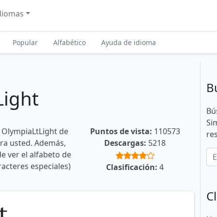
diomas
Popular
Alfabético
Ayuda de idioma
B
Light
Bú
Si
 OlympiaLtLight de
Puntos de vista:
110573
re
ara usted. Además,
Descargas:
5218
e ver el alfabeto de
racteres especiales)
Clasificación:
4
Cl