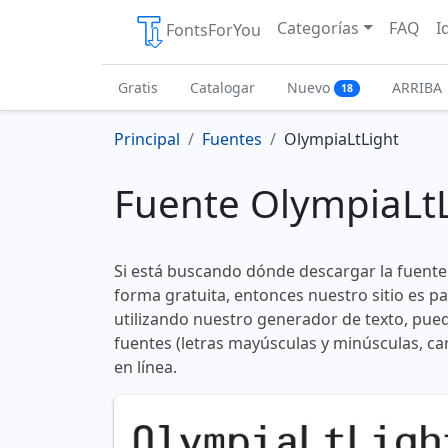
Categorías
FAQ
I
FontsForYou
Gratis
Catalogar
Nuevo
ARRIBA
18
Principal
Fuentes
OlympiaLtLight
Fuente OlympiaLt
Si está buscando dónde descargar la fuente
forma gratuita, entonces nuestro sitio es p
utilizando nuestro generador de texto, pued
fuentes (letras mayúsculas y minúsculas, ca
en línea.