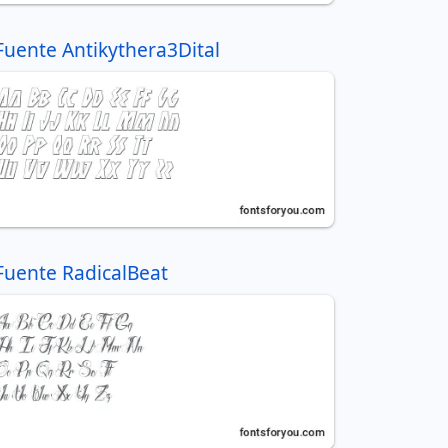
Fuente Antikythera3Dital
Fuente RadicalBeat