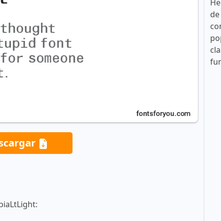
He
de
co
po
cla
fu
scargar
iaLtLight: