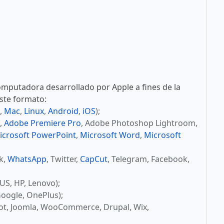
mputadora desarrollado por Apple a fines de la
este formato:
,
Mac
,
Linux
,
Android
,
iOS
);
,
Adobe Premiere Pro
, Adobe Photoshop Lightroom,
icrosoft PowerPoint
,
Microsoft Word
,
Microsoft
ok,
WhatsApp
, Twitter,
CapCut
, Telegram, Facebook,
US, HP, Lenovo);
oogle, OnePlus);
ot, Joomla, WooCommerce, Drupal, Wix,