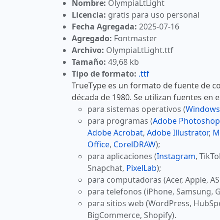
Nombre:
OlympiaLtLight
Licencia:
gratis para uso personal
Fecha Agregada:
2025-07-16
Agregado:
Fontmaster
Archivo:
OlympiaLtLight.ttf
Tamaño:
49,68 kb
Tipo de formato:
.ttf
TrueType es un formato de fuente de co
década de 1980. Se utilizan fuentes en 
para sistemas operativos (
Windows
para programas (
Adobe Photoshop
Adobe Acrobat
,
Adobe Illustrator
,
M
Office
,
CorelDRAW
);
para aplicaciones (
Instagram
, TikT
Snapchat,
PixelLab
);
para computadoras (Acer, Apple, AS
para telefonos (iPhone, Samsung, G
para sitios web (WordPress, HubSp
BigCommerce, Shopify).