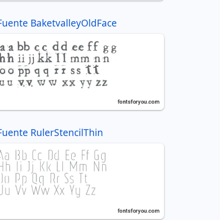
Fuente BaketvalleyOldFace
Fuente RulerStencilThin