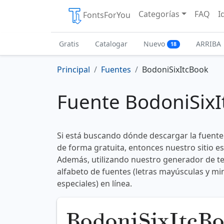
Categorías
FAQ
I
FontsForYou
Gratis
Catalogar
Nuevo
ARRIBA
18
Principal
Fuentes
BodoniSixItcBook
Fuente BodoniSix
Si está buscando dónde descargar la fuent
de forma gratuita, entonces nuestro sitio es
Además, utilizando nuestro generador de te
alfabeto de fuentes (letras mayúsculas y mi
especiales) en línea.