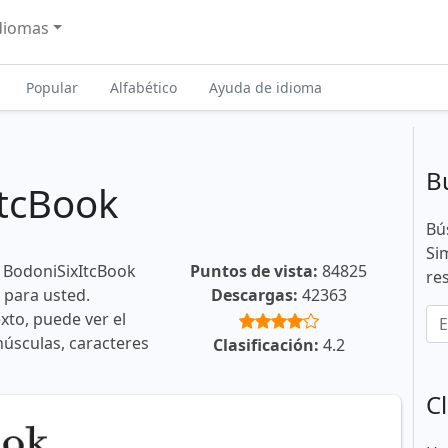
diomas
Popular
Alfabético
Ayuda de idioma
B
ItcBook
Bú
Si
e BodoniSixItcBook
Puntos de vista:
84825
re
 para usted.
Descargas:
42363
xto, puede ver el
núsculas, caracteres
Clasificación:
4.2
Cl