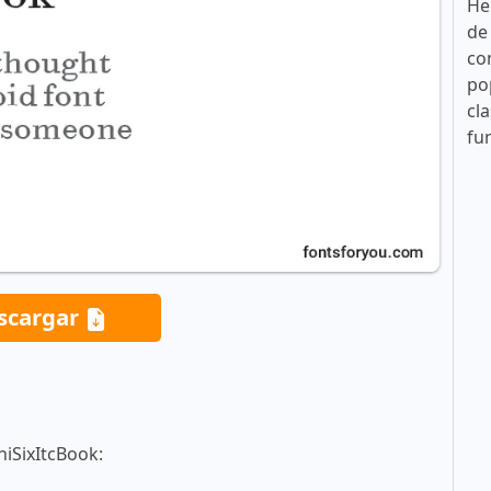
He
de
co
po
cla
fu
scargar
niSixItcBook: