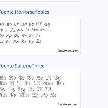
Fuente Horrorscribbles
Fuente SalterioThree