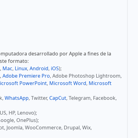
mputadora desarrollado por Apple a fines de la
este formato:
,
Mac
,
Linux
,
Android
,
iOS
);
,
Adobe Premiere Pro
, Adobe Photoshop Lightroom,
icrosoft PowerPoint
,
Microsoft Word
,
Microsoft
ok,
WhatsApp
, Twitter,
CapCut
, Telegram, Facebook,
US, HP, Lenovo);
oogle, OnePlus);
ot, Joomla, WooCommerce, Drupal, Wix,