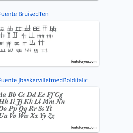
Fuente BruisedTen
Fuente JbaskervilletmedBolditalic