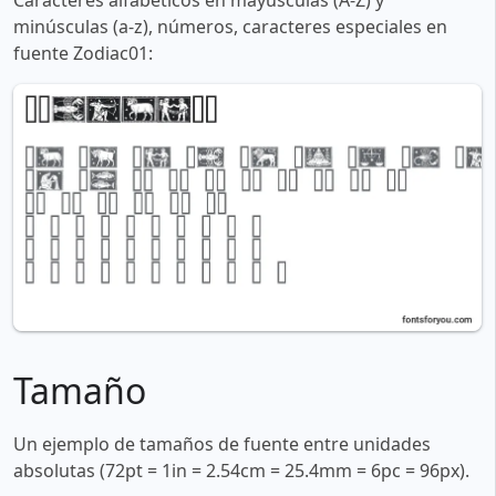
Caracteres alfabéticos en mayúsculas (A-Z) y
minúsculas (a-z), números, caracteres especiales en
fuente Zodiac01:
Tamaño
Un ejemplo de tamaños de fuente entre unidades
absolutas (72pt = 1in = 2.54cm = 25.4mm = 6pc = 96px).