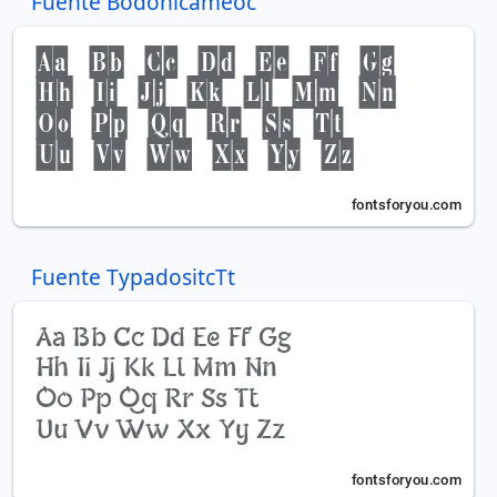
Fuente Bodonicameoc
Fuente TypadositcTt